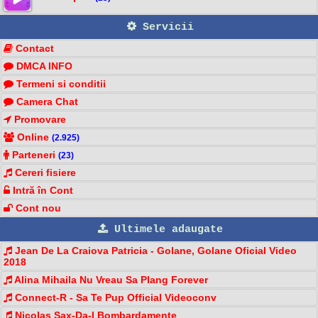
Servicii
Contact
DMCA INFO
Termeni si conditii
Camera Chat
Promovare
Online
(2.925)
Parteneri
(23)
Cereri fisiere
Intră în Cont
Cont nou
Ultimele adaugate
Jean De La Craiova Patricia - Golane, Golane Oficial Video
2018
Alina Mihaila Nu Vreau Sa Plang Forever
Connect-R - Sa Te Pup Official Videoconv
Nicolas Sax-Da-I Bombardamente