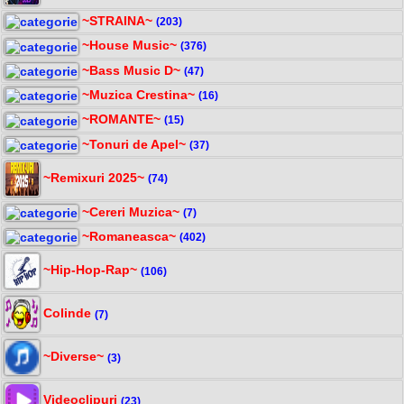
~STRAINA~
(203)
~House Music~
(376)
~Bass Music D~
(47)
~Muzica Crestina~
(16)
~ROMANTE~
(15)
~Tonuri de Apel~
(37)
~Remixuri 2025~
(74)
~Cereri Muzica~
(7)
~Romaneasca~
(402)
~Hip-Hop-Rap~
(106)
Colinde
(7)
~Diverse~
(3)
Videoclipuri
(23)