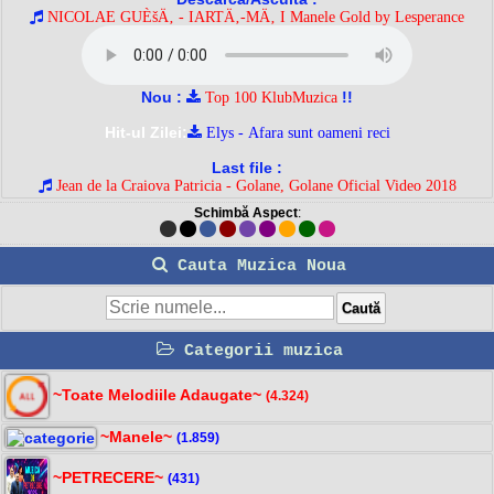
NICOLAE GUÈšÄ‚ - IARTÄ‚-MÄ‚ I Manele Gold by Lesperance
Nou :
!!
Top 100 KlubMuzica
Hit-ul Zilei:
Elys - Afara sunt oameni reci
Last file :
Jean de la Craiova Patricia - Golane, Golane Oficial Video 2018
Schimbă Aspect
:
Cauta Muzica Noua
Categorii muzica
~Toate Melodiile Adaugate~
(4.324)
~Manele~
(1.859)
~PETRECERE~
(431)