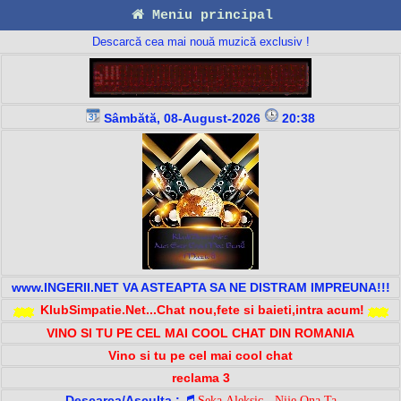
Meniu principal
Descarcă cea mai nouă muzică exclusiv !
Sâmbătă, 08-August-2026
20:38
www.INGERII.NET VA ASTEAPTA SA NE DISTRAM IMPREUNA!!!
KlubSimpatie.Net...Chat nou,fete si baieti,intra acum!
VINO SI TU PE CEL MAI COOL CHAT DIN ROMANIA
Vino si tu pe cel mai cool chat
reclama 3
Descarca/Asculta :
Seka Aleksic - Nije Ona Ta