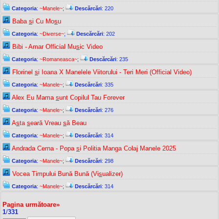
Categoria
:
~Manele~
;
Descărcări
: 220
Baba
s
i Cu Mo
s
u
Categoria
:
~Diverse~
;
Descărcări
: 202
Bibi - Amar Official Mu
s
ic Video
Categoria
:
~Romaneasca~
;
Descărcări
: 235
Florinel
s
i Ioana X Manelele Viitorului - Teri Meri (Official Video)
Categoria
:
~Manele~
;
Descărcări
: 335
Alex Eu Mama
s
unt Copilul Tau Forever
Categoria
:
~Manele~
;
Descărcări
: 276
A
s
ta
s
eară Vreau
s
ă Beau
Categoria
:
~Manele~
;
Descărcări
: 314
Andrada Cerna - Popa
s
i Politia Manga Colaj Manele 2025
Categoria
:
~Manele~
;
Descărcări
: 298
Vocea Timpului Bună Bună (Vi
s
ualizer)
Categoria
:
~Manele~
;
Descărcări
: 314
Pagina următoare»
1
/
331