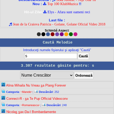
Nou :
!!
Top 100 KlubMuzica
Hit-ul Zilei:
Elys - Afara sunt oameni reci
Last file :
Jean de la Craiova Patricia - Golane, Golane Oficial Video 2018
Schimbă Aspect
:
Caută Melodie
Introduceţi numele fişierului şi apăsaţi "Caută"
3.307 rezultate găsite pentru: s
Alina Mihaila Nu Vreau
s
a Plang Forever
Categoria
:
~Manele~
;
Descărcări
: 252
Connect-R -
s
a Te Pup Official Videoconv
Categoria
:
~Romaneasca~
;
Descărcări
: 248
Nicola
s
s
ax-Da-I Bombardamente