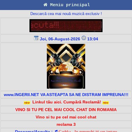
Meniu principal
Descarcă cea mai nouă muzică exclusiv !
Joi, 06-August-2026
13:04
www.INGERII.NET VA ASTEAPTA SA NE DISTRAM IMPREUNA!!!
Linkul tău aici. Cumpără Reclamă!
VINO SI TU PE CEL MAI COOL CHAT DIN ROMANIA
Vino si tu pe cel mai cool chat
reclama 3
Descarca/Asculta :
Gashka - In genunchi iti cer iertare