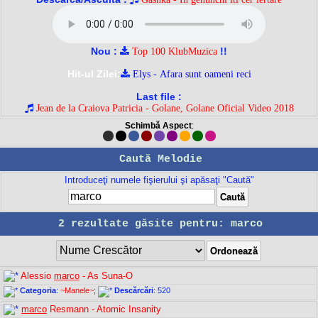
Nou :
!!
Top 100 KlubMuzica
Hit-ul Zilei:
Elys - Afara sunt oameni reci
Last file :
Jean de la Craiova Patricia - Golane, Golane Oficial Video 2018
Schimbă Aspect
:
Caută Melodie
Introduceţi numele fişierului şi apăsaţi "Caută"
2 rezultate găsite pentru: marco
Alessio
marco
- As Suna-O
Categoria
:
~Manele~
;
Descărcări
: 520
marco
Resmann - Atomic Insanity