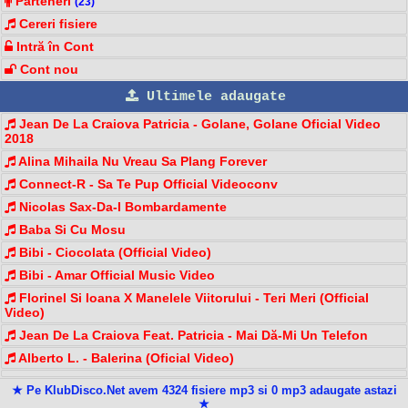
Parteneri
(23)
Cereri fisiere
Intră în Cont
Cont nou
Ultimele adaugate
Jean De La Craiova Patricia - Golane, Golane Oficial Video
2018
Alina Mihaila Nu Vreau Sa Plang Forever
Connect-R - Sa Te Pup Official Videoconv
Nicolas Sax-Da-I Bombardamente
Baba Si Cu Mosu
Bibi - Ciocolata (Official Video)
Bibi - Amar Official Music Video
Florinel Si Ioana X Manelele Viitorului - Teri Meri (Official
Video)
Jean De La Craiova Feat. Patricia - Mai Dă-Mi Un Telefon
Alberto L. - Balerina (Oficial Video)
★ Pe KlubDisco.Net avem 4324 fisiere mp3 si 0 mp3 adaugate astazi
★