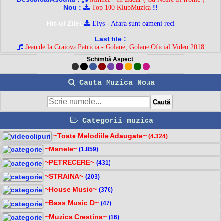
Nou :
!!
Top 100 KlubMuzica
Hit-ul Zilei:
Elys - Afara sunt oameni reci
Last file :
Jean de la Craiova Patricia - Golane, Golane Oficial Video 2018
Schimbă Aspect
:
Cauta Muzica Noua
Categorii muzica
~Toate Melodiile Adaugate~
(4.324)
~Manele~
(1.859)
~PETRECERE~
(431)
~STRAINA~
(203)
~House Music~
(376)
~Bass Music D~
(47)
~Muzica Crestina~
(16)