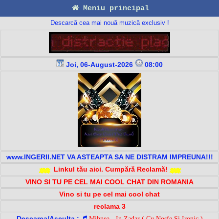
Meniu principal
Descarcă cea mai nouă muzică exclusiv !
Joi, 06-August-2026
08:00
www.INGERII.NET VA ASTEAPTA SA NE DISTRAM IMPREUNA!!!
Linkul tău aici. Cumpără Reclamă!
VINO SI TU PE CEL MAI COOL CHAT DIN ROMANIA
Vino si tu pe cel mai cool chat
reclama 3
Descarca/Asculta :
Mihnea - In Zadar ( Cu Nosfe Si Ironic )