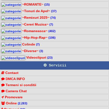
~ROMANTE~
(15)
~Tonuri de Apel~
(37)
~Remixuri 2025~
(74)
~Cereri Muzica~
(7)
~Romaneasca~
(402)
~Hip-Hop-Rap~
(106)
Colinde
(7)
~Diverse~
(3)
Videoclipuri
(23)
Servicii
Contact
DMCA INFO
Termeni si conditii
Camera Chat
Promovare
Online
(2.283)