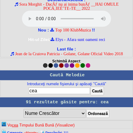
Sora Morghit - DacÄƒ nu ai inima bunÄƒ __HAI OMULE
POCÄ‚IEÈ˜TE-TE__ 2022
Nou :
!!
Top 100 KlubMuzica
Hit-ul Zilei:
Elys - Afara sunt oameni reci
Last file :
Jean de la Craiova Patricia - Golane, Golane Oficial Video 2018
Schimbă Aspect
:
Caută Melodie
Introduceţi numele fişierului şi apăsaţi "Caută"
91 rezultate găsite pentru: cea
Vo
cea
Timpului Bună Bună (Visualizer)
Categoria
:
~Manele~
;
Descărcări
: 311