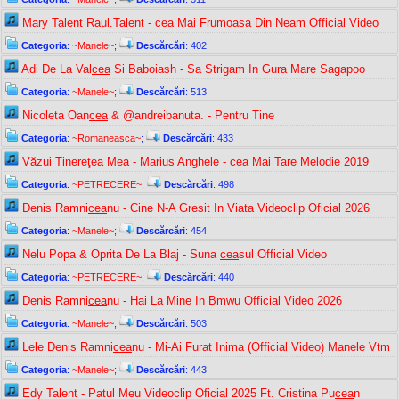
Mary Talent Raul.Talent -
cea
Mai Frumoasa Din Neam Official Video
Categoria
:
~Manele~
;
Descărcări
: 402
Adi De La Val
cea
Si Baboiash - Sa Strigam In Gura Mare Sagapoo
Categoria
:
~Manele~
;
Descărcări
: 513
Nicoleta Oan
cea
& @andreibanuta. - Pentru Tine
Categoria
:
~Romaneasca~
;
Descărcări
: 433
Văzui Tinereţea Mea - Marius Anghele -
cea
Mai Tare Melodie 2019
Categoria
:
~PETRECERE~
;
Descărcări
: 498
Denis Ramni
cea
nu - Cine N-A Gresit In Viata Videoclip Oficial 2026
Categoria
:
~Manele~
;
Descărcări
: 454
Nelu Popa & Oprita De La Blaj - Suna
cea
sul Official Video
Categoria
:
~PETRECERE~
;
Descărcări
: 440
Denis Ramni
cea
nu - Hai La Mine In Bmwu Official Video 2026
Categoria
:
~Manele~
;
Descărcări
: 503
Lele Denis Ramni
cea
nu - Mi-Ai Furat Inima (Official Video) Manele Vtm
Categoria
:
~Manele~
;
Descărcări
: 443
Edy Talent - Patul Meu Videoclip Oficial 2025 Ft. Cristina Pu
cea
n