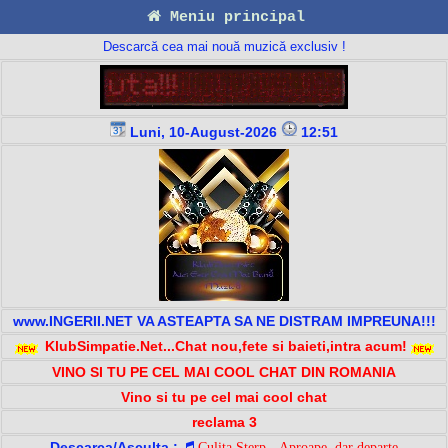
Meniu principal
Descarcă cea mai nouă muzică exclusiv !
Luni, 10-August-2026
12:51
www.INGERII.NET VA ASTEAPTA SA NE DISTRAM IMPREUNA!!!
KlubSimpatie.Net...Chat nou,fete si baieti,intra acum!
VINO SI TU PE CEL MAI COOL CHAT DIN ROMANIA
Vino si tu pe cel mai cool chat
reclama 3
Descarca/Asculta :
Culita Sterp - Aproape, dar departe