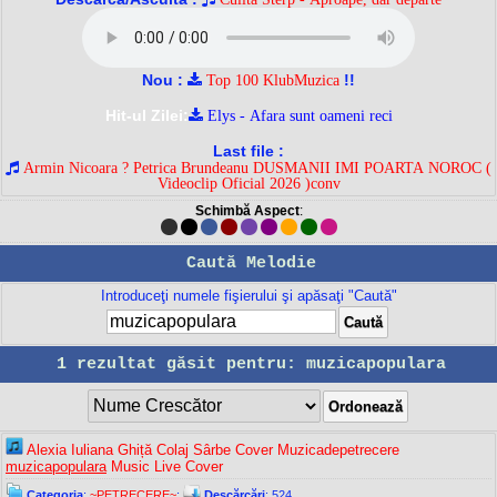
Nou :
!!
Top 100 KlubMuzica
Hit-ul Zilei:
Elys - Afara sunt oameni reci
Last file :
Armin Nicoara ? Petrica Brundeanu DUSMANII IMI POARTA NOROC (
Videoclip Oficial 2026 )conv
Schimbă Aspect
:
Caută Melodie
Introduceţi numele fişierului şi apăsaţi "Caută"
1 rezultat găsit pentru: muzicapopulara
Alexia Iuliana Ghiță Colaj Sârbe Cover Muzicadepetrecere
muzicapopulara
Music Live Cover
Categoria
:
~PETRECERE~
;
Descărcări
: 524