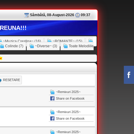
Sâmbâtă, 08-August-2026
09:37
REUNA!!!
~Muzica Crestina~ (16)
~ROMANTE~ (15)
Colinde (7)
~Diverse~ (3)
Toate Melodiile
RESETARE
~Remixuri 2025~
Share on Facebook
~Remixuri 2025~
Share on Facebook
~Remixuri 2025~