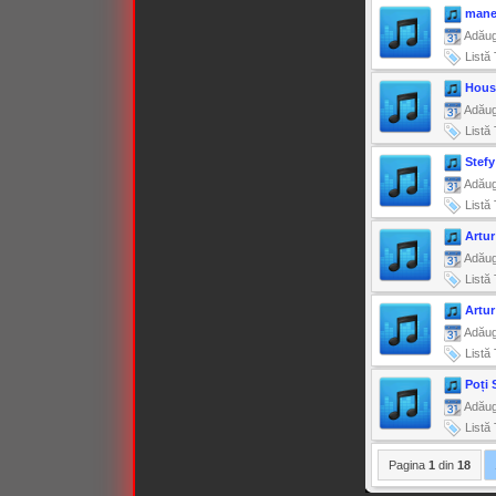
️mane
Adăug
Listă 
Hou
Adăug
Listă 
Stefy
Adăug
Listă 
Artur
Adăug
Listă 
Artur
Adăug
Listă 
Poți 
Adăug
Listă 
Pagina
1
din
18