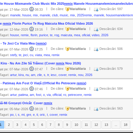
le House Mix️manele Club Music Mix 2025
remix
Manele Housemanelemixmaneleclubr
|
|
De către:
MariaMaria
Descărcări: 597
at pe: 17-Mar-2026
08:33
Taguri:
manele
,
house
,
mix
,
manele
,
club
,
music
,
mix
,
2025remix
,
manele
,
housemanelemixma
se
remix
Florin Purice Te Rog Maicuta Mea Oficial Video 2026
|
|
De către:
MariaMaria
Descărcări: 634
at pe: 12-Mar-2026
19:16
Taguri:
house
,
remix
,
florin
,
purice
,
te
,
rog
,
maicuta
,
mea
,
oficial
,
video
,
2026
 - Te Joci Cu Viata Mea (
remix
)
|
|
De către:
MariaMaria
Descărcări: 506
at pe: 07-Mar-2026
17:25
Taguri:
stefy
,
te
,
joci
,
cu
,
viata
,
mea
,
remix
 Kira - Nu Am Zile Să Trăiesc (Cover
remix
Nou 2026)
|
|
De către:
MariaMaria
Descărcări: 579
at pe: 07-Mar-2026
07:47
Taguri:
artur
,
kira
,
nu
,
am
,
zile
,
s
,
tr
,
iesc
,
cover
,
remix
,
nou
,
2026
 - Patimaș Am Fost O Viață (Official Ro Petrecere
remix
)
|
|
De către:
MariaMaria
Descărcări: 584
at pe: 07-Mar-2026
07:46
Taguri:
artur
,
patima
,
am
,
fost
,
o
,
via
,
official
,
ro
,
petrecere
,
remix
Să-Mi Greșești Oricât ️ Cover
remix
|
|
De către:
MariaMaria
Descărcări: 563
at pe: 05-Mar-2026
08:19
Taguri:
po
,
i
,
s
,
mi
,
gre
,
e
,
ti
,
oric
,
t
,
cover
,
remix
1
2
3
4
5
6
7
8
9
10
11
12
13
...
18