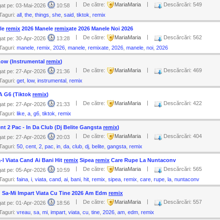
|
|
De către:
MariaMaria
Descărcări: 549
at pe: 03-Mai-2026
10:58
Taguri:
all
,
the
,
things
,
she
,
said
,
tiktok
,
remix
le
remix
2026 Manele
remix
ate 2026 Manele Noi 2026
|
|
De către:
MariaMaria
Descărcări: 562
at pe: 30-Apr-2026
13:28
Taguri:
manele
,
remix
,
2026
,
manele
,
remixate
,
2026
,
manele
,
noi
,
2026
Low (Instrumental
remix
)
|
|
De către:
MariaMaria
Descărcări: 469
at pe: 27-Apr-2026
21:36
Taguri:
get
,
low
,
instrumental
,
remix
A G6 (Tiktok
remix
)
|
|
De către:
MariaMaria
Descărcări: 422
at pe: 27-Apr-2026
21:33
Taguri:
like
,
a
,
g6
,
tiktok
,
remix
nt 2 Pac - In Da Club (Dj Belite Gangsta
remix
)
|
|
De către:
MariaMaria
Descărcări: 404
at pe: 27-Apr-2026
20:03
Taguri:
50
,
cent
,
2
,
pac
,
in
,
da
,
club
,
dj
,
belite
,
gangsta
,
remix
-I Viata Cand Ai Bani Hit
remix
Sipea
remix
Care Rupe La Nuntaconv
|
|
De către:
MariaMaria
Descărcări: 565
at pe: 05-Apr-2026
10:59
Taguri:
faina
,
i
,
viata
,
cand
,
ai
,
bani
,
hit
,
remix
,
sipea
,
remix
,
care
,
rupe
,
la
,
nuntaconv
u Sa-Mi Impart Viata Cu Tine 2026 Am Edm
remix
|
|
De către:
MariaMaria
Descărcări: 557
at pe: 01-Apr-2026
18:56
Taguri:
vreau
,
sa
,
mi
,
impart
,
viata
,
cu
,
tine
,
2026
,
am
,
edm
,
remix