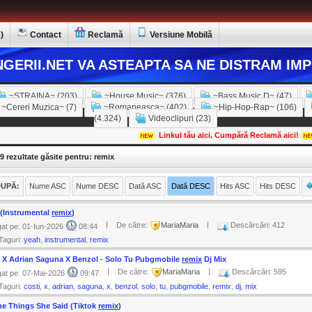
)
Contact
Reclamă
Versiune Mobilă
GERII.NET VA ASTEAPTA SA NE DISTRAM IMP
~STRAINA~ (203)
~House Music~ (376)
~Bass Music D~ (47)
~Cereri Muzica~ (7)
~Romaneasca~ (402)
~Hip-Hop-Rap~ (106)
(4.324)
Videoclipuri (23)
Linkul tău aici. Cumpără Reclamă aici!
9 rezultate găsite pentru: remix
UPĂ:
Nume ASC
Nume DESC
Dată ASC
Dată DESC
Hits ASC
Hits DESC
 (Instrumental
remix
)
|
|
De către:
MariaMaria
Descărcări: 412
at pe: 01-Iun-2026
08:44
Taguri:
yeah
,
instrumental
,
remix
i X Adrian Saguna X Benzol - Solo Tu Pubgmobile
remix
Dj Mix
|
|
De către:
MariaMaria
Descărcări: 595
at pe: 07-Mai-2026
09:47
Taguri:
costi
,
x
,
adrian
,
saguna
,
x
,
benzol
,
solo
,
tu
,
pubgmobile
,
remix
,
dj
,
mix
he Things She Said (Tiktok
remix
)