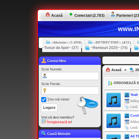
Acasă
Conectati (2.783)
Parteneri (23
www.IN
~Manele~ (1.859)
~PETRECERE~ (431)
~Tonuri de Apel~ (37)
~Remixuri 2025~ (74)
Contul Meu
Scrie Numele:
Acasă
>
25
ORDONEAZĂ D
Scrie Parola:
Yeah
Ţine-mă minte!
Adăug
Listă 
Cost
Vrei să devi membru?
Adăug
Înregistrează-te
!
Listă 
Caută Melodie
All T