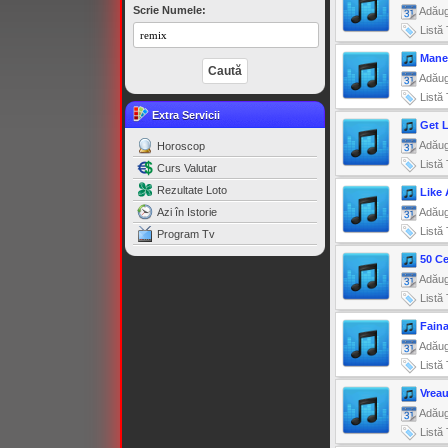
Scrie Numele:
Adăug
Listă 
Mane
Adăug
Listă 
Extra Servicii
Get 
Adăug
Horoscop
Listă 
Curs Valutar
Rezultate Loto
Like 
Azi în Istorie
Adăug
Listă 
Program Tv
50 Ce
Adăug
Listă 
Faina
Adăug
Listă 
Vrea
Adăug
Listă 