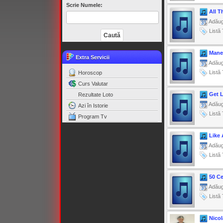
Scrie Numele:
All T
Adăug
Listă 
Mane
Extra Servicii
Adăug
Listă 
Horoscop
Curs Valutar
Get 
Rezultate Loto
Adăug
Azi în Istorie
Listă 
Program Tv
Like 
Adăug
Listă 
50 Ce
Adăug
Listă 
Nico