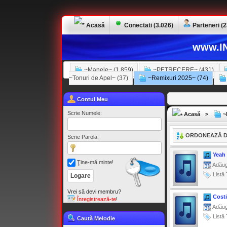
Acasă
Conectati (3.026)
Parteneri (2
www.IN
~Manele~ (1.859)
~PETRECERE~ (431)
~Tonuri de Apel~ (37)
~Remixuri 2025~ (74)
Contul Meu
Scrie Numele:
Acasă
>
~R
ORDONEAZĂ D
Scrie Parola:
Yeah 
Ţine-mă minte!
Adăug
Listă 
Vrei să devi membru?
Costi
Înregistrează-te
!
Adăug
Listă 
Caută Melodie