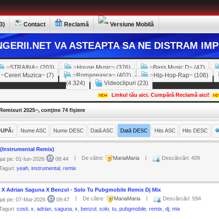
3)
Contact
Reclamă
Versiune Mobilă
GERII.NET VA ASTEAPTA SA NE DISTRAM IMP
~STRAINA~ (203)
~House Music~ (376)
~Bass Music D~ (47)
~Cereri Muzica~ (7)
~Romaneasca~ (402)
~Hip-Hop-Rap~ (106)
(4.324)
Videoclipuri (23)
Linkul tău aici. Cumpără Reclamă aici!
emixuri 2025~, conţine 74 fişiere
UPĂ:
Nume ASC
Nume DESC
Dată ASC
Dată DESC
Hits ASC
Hits DESC
(Instrumental Remix)
|
|
De către:
MariaMaria
Descărcări: 409
at pe: 01-Iun-2026
08:44
Taguri:
yeah
,
instrumental
,
remix
 X Adrian Saguna X Benzol - Solo Tu Pubgmobile Remix Dj Mix
|
|
De către:
MariaMaria
Descărcări: 594
at pe: 07-Mai-2026
09:47
Taguri:
costi
,
x
,
adrian
,
saguna
,
x
,
benzol
,
solo
,
tu
,
pubgmobile
,
remix
,
dj
,
mix