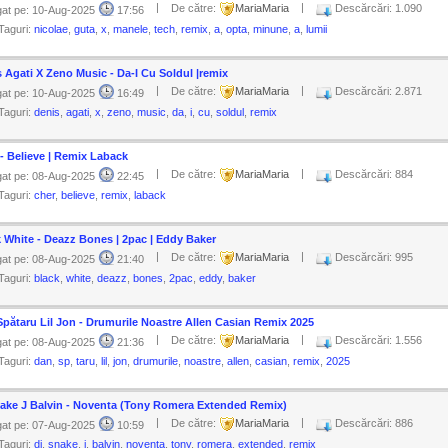
|
|
De către:
MariaMaria
Descărcări: 1.090
at pe: 10-Aug-2025
17:56
Taguri:
nicolae
,
guta
,
x
,
manele
,
tech
,
remix
,
a
,
opta
,
minune
,
a
,
lumii
 Agati X Zeno Music - Da-I Cu Soldul |remix
|
|
De către:
MariaMaria
Descărcări: 2.871
at pe: 10-Aug-2025
16:49
Taguri:
denis
,
agati
,
x
,
zeno
,
music
,
da
,
i
,
cu
,
soldul
,
remix
- Believe | Remix Laback
|
|
De către:
MariaMaria
Descărcări: 884
at pe: 08-Aug-2025
22:45
Taguri:
cher
,
believe
,
remix
,
laback
 White - Deazz Bones | 2pac | Eddy Baker
|
|
De către:
MariaMaria
Descărcări: 995
at pe: 08-Aug-2025
21:40
Taguri:
black
,
white
,
deazz
,
bones
,
2pac
,
eddy
,
baker
pătaru Lil Jon - Drumurile Noastre Allen Casian Remix 2025
|
|
De către:
MariaMaria
Descărcări: 1.556
at pe: 08-Aug-2025
21:36
Taguri:
dan
,
sp
,
taru
,
lil
,
jon
,
drumurile
,
noastre
,
allen
,
casian
,
remix
,
2025
nake J Balvin - Noventa (Tony Romera Extended Remix)
|
|
De către:
MariaMaria
Descărcări: 886
at pe: 07-Aug-2025
10:59
Taguri:
dj
,
snake
,
j
,
balvin
,
noventa
,
tony
,
romera
,
extended
,
remix