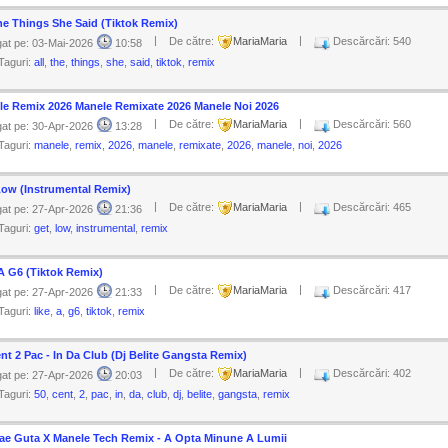
he Things She Said (Tiktok Remix)
|
|
De către:
MariaMaria
Descărcări: 540
at pe: 03-Mai-2026
10:58
Taguri:
all
,
the
,
things
,
she
,
said
,
tiktok
,
remix
le Remix 2026 Manele Remixate 2026 Manele Noi 2026
|
|
De către:
MariaMaria
Descărcări: 560
at pe: 30-Apr-2026
13:28
Taguri:
manele
,
remix
,
2026
,
manele
,
remixate
,
2026
,
manele
,
noi
,
2026
Low (Instrumental Remix)
|
|
De către:
MariaMaria
Descărcări: 465
at pe: 27-Apr-2026
21:36
Taguri:
get
,
low
,
instrumental
,
remix
A G6 (Tiktok Remix)
|
|
De către:
MariaMaria
Descărcări: 417
at pe: 27-Apr-2026
21:33
Taguri:
like
,
a
,
g6
,
tiktok
,
remix
nt 2 Pac - In Da Club (Dj Belite Gangsta Remix)
|
|
De către:
MariaMaria
Descărcări: 402
at pe: 27-Apr-2026
20:03
Taguri:
50
,
cent
,
2
,
pac
,
in
,
da
,
club
,
dj
,
belite
,
gangsta
,
remix
lae Guta X Manele Tech Remix - A Opta Minune A Lumii