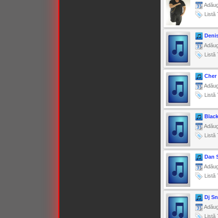
Adăug
Listă 
Denis
Adăug
Listă 
Cher 
Adăug
Listă 
Black
Adăug
Listă 
Dan S
Adăug
Listă 
Dj S
Adăug
Listă 