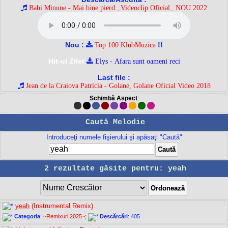
Babi Minune - Mai bine pierd _Videoclip Oficial_ NOU 2022
Nou :
!!
Top 100 KlubMuzica
Hit-ul Zilei:
Elys - Afara sunt oameni reci
Last file :
Jean de la Craiova Patricia - Golane, Golane Oficial Video 2018
Schimbă Aspect
:
Caută Melodie
Introduceţi numele fişierului şi apăsaţi "Caută"
2 rezultate găsite pentru: yeah
yeah
(Instrumental Remix)
Categoria
:
~Remixuri 2025~
;
Descărcări
: 405