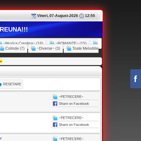
Vineri, 07-August-2026
12:55
REUNA!!!
~Muzica Crestina~ (16)
~ROMANTE~ (15)
Colinde (7)
~Diverse~ (3)
Toate Melodiile
RESETARE
~PETRECERE~
Share on Facebook
~PETRECERE~
Share on Facebook
r
~PETRECERE~