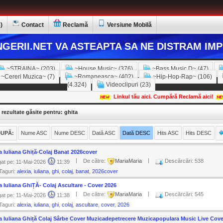
)
Contact
Reclamă
Versiune Mobilă
GERII.NET VA ASTEAPTA SA NE DISTRAM IMP
~STRAINA~ (203)
~House Music~ (376)
~Bass Music D~ (47)
~Cereri Muzica~ (7)
~Romaneasca~ (402)
~Hip-Hop-Rap~ (106)
(4.324)
Videoclipuri (23)
Linkul tău aici. Cumpără Reclamă aici!
 rezultate găsite pentru: ghita
UPĂ:
Nume ASC
Nume DESC
Dată ASC
Dată DESC
Hits ASC
Hits DESC
a Iuliana Ghiță-Colaj Banat 2026cover
|
|
De către:
MariaMaria
Descărcări: 538
at pe: 11-Mai-2026
11:39
Taguri:
alexia
,
iuliana
,
ghi
,
colaj
,
banat
,
2026cover
a Iuliana GhiȚĂ- Colaj Ascultare - Cover 2026
|
|
De către:
MariaMaria
Descărcări: 545
at pe: 11-Mai-2026
11:38
Taguri:
alexia
,
iuliana
,
ghi
,
colaj
,
ascultare
,
cover
,
2026
a Iuliana Ghiță Colaj Sârbe Cover Muzicadepetrecere Muzicapopulara Music Live Cove