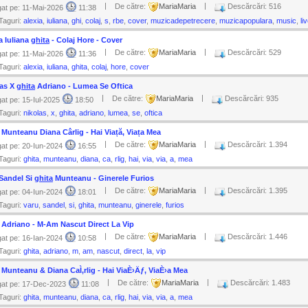
|
|
De către:
MariaMaria
Descărcări: 516
at pe: 11-Mai-2026
11:38
Taguri:
alexia
,
iuliana
,
ghi
,
colaj
,
s
,
rbe
,
cover
,
muzicadepetrecere
,
muzicapopulara
,
music
,
li
a Iuliana
ghita
- Colaj Hore - Cover
|
|
De către:
MariaMaria
Descărcări: 529
at pe: 11-Mai-2026
11:36
Taguri:
alexia
,
iuliana
,
ghita
,
colaj
,
hore
,
cover
las X
ghita
Adriano - Lumea Se Oftica
|
|
De către:
MariaMaria
Descărcări: 935
at pe: 15-Iul-2025
18:50
Taguri:
nikolas
,
x
,
ghita
,
adriano
,
lumea
,
se
,
oftica
Munteanu Diana Cârlig - Hai Viață, Viața Mea
|
|
De către:
MariaMaria
Descărcări: 1.394
at pe: 20-Iun-2024
16:55
Taguri:
ghita
,
munteanu
,
diana
,
ca
,
rlig
,
hai
,
via
,
via
,
a
,
mea
Sandel Si
ghita
Munteanu - Ginerele Furios
|
|
De către:
MariaMaria
Descărcări: 1.395
at pe: 04-Iun-2024
18:01
Taguri:
varu
,
sandel
,
si
,
ghita
,
munteanu
,
ginerele
,
furios
Adriano - M-Am Nascut Direct La Vip
|
|
De către:
MariaMaria
Descărcări: 1.446
at pe: 16-Ian-2024
10:58
Taguri:
ghita
,
adriano
,
m
,
am
,
nascut
,
direct
,
la
,
vip
Munteanu & Diana CaÌ‚rlig - Hai ViaÈ›Äƒ, ViaÈ›a Mea
|
|
De către:
MariaMaria
Descărcări: 1.483
at pe: 17-Dec-2023
11:08
Taguri:
ghita
,
munteanu
,
diana
,
ca
,
rlig
,
hai
,
via
,
via
,
a
,
mea