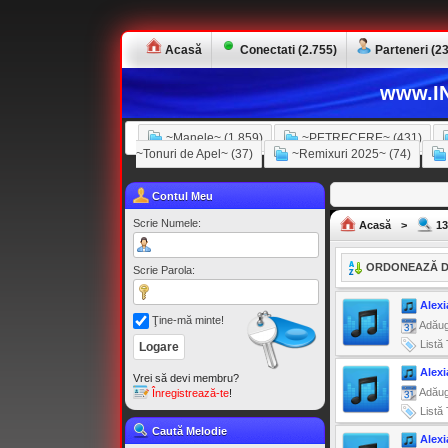
Acasă
Conectati (2.755)
Parteneri (23
www.IN
~Manele~ (1.859)
~PETRECERE~ (431)
~Tonuri de Apel~ (37)
~Remixuri 2025~ (74)
Contul Meu
Scrie Numele:
Acasă
>
13
ORDONEAZĂ D
Scrie Parola:
Alexi
Ţine-mă minte!
Adăug
Listă 
Alexi
Vrei să devi membru?
Adăug
Înregistrează-te
!
Listă 
Caută Melodie
Alexi