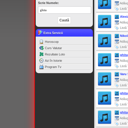
Scrie Numele:
Adăug
Listă 
Alexi
Adăug
Listă 
Extra Servicii
Niko
Adăug
Horoscop
Listă 
Curs Valutar
Rezultate Loto
ghita
Azi în Istorie
Adăug
Listă 
Program Tv
Varu 
Adăug
Listă 
ghita
Adăug
Listă 
ghita
Adăug
Listă 