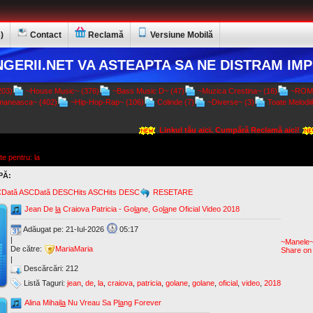
)
Contact
Reclamă
Versiune Mobilă
GERII.NET VA ASTEAPTA SA NE DISTRAM IMP
03)
~House Music~ (376)
~Bass Music D~ (47)
~Muzica Crestina~ (16)
~ROMA
aneasca~ (402)
~Hip-Hop-Rap~ (106)
Colinde (7)
~Diverse~ (3)
Toate Melodiil
Linkul tău aici. Cumpără Reclamă aici!
te pentru: la
PĂ:
C
Dată ASC
Dată DESC
Hits ASC
Hits DESC
RESETARE
Jean De
la
Craiova Patricia - Go
la
ne, Go
la
ne Oficial Video 2018
Adăugat pe: 21-Iul-2026
05:17
|
~Manele
De către:
MariaMaria
Share on
|
Descărcări: 212
Listă Taguri:
jean
,
de
,
la
,
craiova
,
patricia
,
golane
,
golane
,
oficial
,
video
,
2018
Alina Mihai
la
Nu Vreau Sa P
la
ng Forever