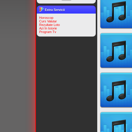
Extra Servicii
Horoscop
Curs Valutar
Rezultate Loto
Azi în Istorie
Program Tv