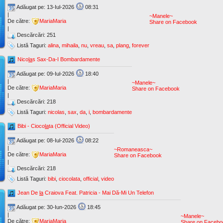
Adăugat pe: 13-Iul-2026
08:31
|
~Manele~
De către:
MariaMaria
Share on Facebook
|
Descărcări: 251
Listă Taguri:
alina
,
mihaila
,
nu
,
vreau
,
sa
,
plang
,
forever
Nico
la
s Sax-Da-I Bombardamente
Adăugat pe: 09-Iul-2026
18:40
|
~Manele~
De către:
MariaMaria
Share on Facebook
|
Descărcări: 218
Listă Taguri:
nicolas
,
sax
,
da
,
i
,
bombardamente
Bibi - Cioco
la
ta (Official Video)
Adăugat pe: 08-Iul-2026
08:22
|
~Romaneasca~
De către:
MariaMaria
Share on Facebook
|
Descărcări: 218
Listă Taguri:
bibi
,
ciocolata
,
official
,
video
Jean De
la
Craiova Feat. Patricia - Mai Dă-Mi Un Telefon
Adăugat pe: 30-Iun-2026
18:45
|
~Manele~
De către:
MariaMaria
Share on Facebo