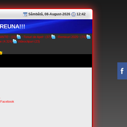
Sâmbâtă, 08-August-2026
12:42
REUNA!!!
NTE~ (15)
~Tonuri de Apel~ (37)
~Remixuri 2025~ (74)
e (4.324)
Videoclipuri (23)
~
 Facebook