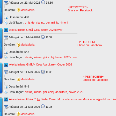
Adăugat pe: 21-Mai-2026
18:36
|
~PETRECERE~
De către:
MariaMaria
Share on Facebook
|
Descărcări: 480
Listă Taguri:
c
,
lit
,
de
,
via
,
nu
,
cer
,
mil
,
la
,
nimeni
Alexia Iuliana Ghiță-Co
la
j Banat 2026cover
Adăugat pe: 11-Mai-2026
11:39
|
~PETRECERE~
De către:
MariaMaria
Share on Facebook
|
Descărcări: 542
Listă Taguri:
alexia
,
iuliana
,
ghi
,
colaj
,
banat
,
2026cover
Alexia Iuliana GhiȚĂ- Co
la
j Ascultare - Cover 2026
Adăugat pe: 11-Mai-2026
11:38
|
~PETRECERE~
De către:
MariaMaria
Share on Facebook
|
Descărcări: 548
Listă Taguri:
alexia
,
iuliana
,
ghi
,
colaj
,
ascultare
,
cover
,
2026
Alexia Iuliana Ghiță Co
la
j Sârbe Cover Muzicadepetrecere Muzicapopu
la
ra Music Liv
Adăugat pe: 11-Mai-2026
11:38
|
De către:
MariaMaria