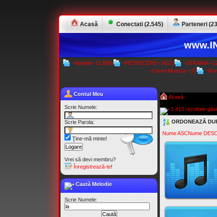
Acasă
Conectati (2.545)
Parteneri (23
www.IN
~Manele~ (1.859)
~PETRECERE~ (431)
~STRAINA~ (2
~Cereri Muzica~ (7)
~Rom
Contul Meu
Acasă
>
Scrie Numele:
1.413 rezultate găsi
ORDONEAZĂ DU
Scrie Parola:
Nume ASC
Nume DES
Ţine-mă minte!
Vrei să devi membru?
Înregistrează-te
!
Caută Melodie
Scrie Numele: