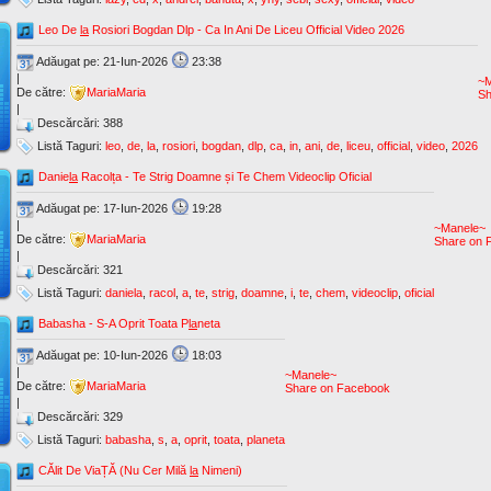
Leo De
la
Rosiori Bogdan Dlp - Ca In Ani De Liceu Official Video 2026
Adăugat pe: 21-Iun-2026
23:38
|
~M
De către:
MariaMaria
Sh
|
Descărcări: 388
Listă Taguri:
leo
,
de
,
la
,
rosiori
,
bogdan
,
dlp
,
ca
,
in
,
ani
,
de
,
liceu
,
official
,
video
,
2026
Danie
la
Racolța - Te Strig Doamne și Te Chem Videoclip Oficial
Adăugat pe: 17-Iun-2026
19:28
|
~Manele~
De către:
MariaMaria
Share on 
|
Descărcări: 321
Listă Taguri:
daniela
,
racol
,
a
,
te
,
strig
,
doamne
,
i
,
te
,
chem
,
videoclip
,
oficial
Babasha - S-A Oprit Toata P
la
neta
Adăugat pe: 10-Iun-2026
18:03
|
~Manele~
De către:
MariaMaria
Share on Facebook
|
Descărcări: 329
Listă Taguri:
babasha
,
s
,
a
,
oprit
,
toata
,
planeta
CĂlit De ViaȚĂ (Nu Cer Milă
la
Nimeni)