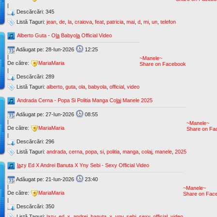
|
Descărcări: 345
Listă Taguri:
jean
,
de
,
la
,
craiova
,
feat
,
patricia
,
mai
,
d
,
mi
,
un
,
telefon
Alberto Guta - O
la
Babyo
la
Official Video
Adăugat pe: 28-Iun-2026
12:25
|
~Manele~
De către:
MariaMaria
Share on Facebook
|
Descărcări: 289
Listă Taguri:
alberto
,
guta
,
ola
,
babyola
,
official
,
video
Andrada Cerna - Popa Si Politia Manga Co
la
j Manele 2025
Adăugat pe: 27-Iun-2026
08:55
|
~Manele~
De către:
MariaMaria
Share on Fa
|
Descărcări: 296
Listă Taguri:
andrada
,
cerna
,
popa
,
si
,
politia
,
manga
,
colaj
,
manele
,
2025
la
zy Ed X Andrei Banuta X Yny Sebi - Sexy Official Video
Adăugat pe: 21-Iun-2026
23:40
|
~Manele~
De către:
MariaMaria
Share on Fac
|
Descărcări: 350
Listă Taguri:
lazy
,
ed
,
x
,
andrei
,
banuta
,
x
,
yny
,
sebi
,
sexy
,
official
,
video