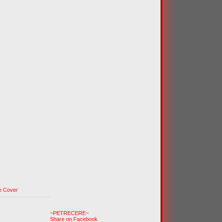
e Cover
~PETRECERE~
Share on Facebook