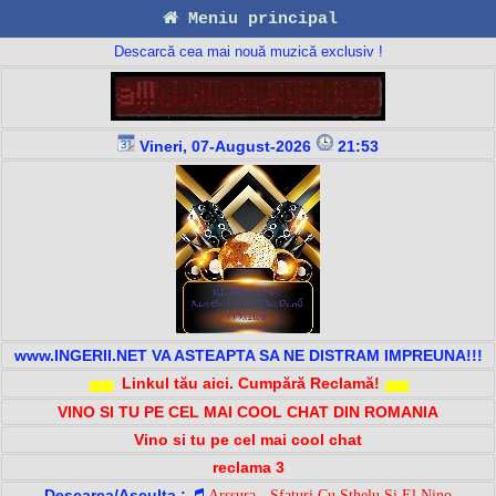
Meniu principal
Descarcă cea mai nouă muzică exclusiv !
Vineri, 07-August-2026
21:53
www.INGERII.NET VA ASTEAPTA SA NE DISTRAM IMPREUNA!!!
Linkul tău aici. Cumpără Reclamă!
VINO SI TU PE CEL MAI COOL CHAT DIN ROMANIA
Vino si tu pe cel mai cool chat
reclama 3
Descarca/Asculta :
Arssura - Sfaturi Cu Sthelu Si El Nino