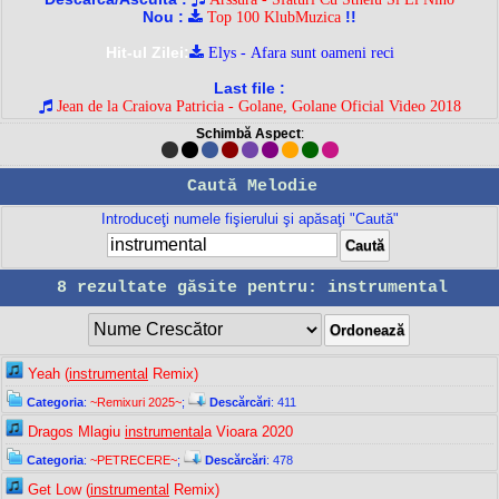
Nou :
!!
Top 100 KlubMuzica
Hit-ul Zilei:
Elys - Afara sunt oameni reci
Last file :
Jean de la Craiova Patricia - Golane, Golane Oficial Video 2018
Schimbă Aspect
:
Caută Melodie
Introduceţi numele fişierului şi apăsaţi "Caută"
8 rezultate găsite pentru: instrumental
Yeah (
instrumental
Remix)
Categoria
:
~Remixuri 2025~
;
Descărcări
: 411
Dragos Mlagiu
instrumental
a Vioara 2020
Categoria
:
~PETRECERE~
;
Descărcări
: 478
Get Low (
instrumental
Remix)