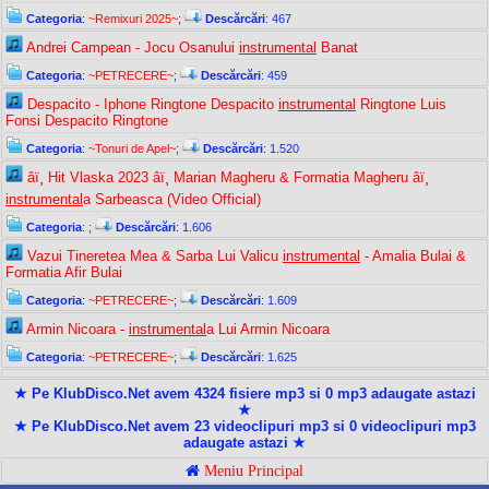
Categoria
:
~Remixuri 2025~
;
Descărcări
: 467
Andrei Campean - Jocu Osanului
instrumental
Banat
Categoria
:
~PETRECERE~
;
Descărcări
: 459
Despacito - Iphone Ringtone Despacito
instrumental
Ringtone Luis
Fonsi Despacito Ringtone
Categoria
:
~Tonuri de Apel~
;
Descărcări
: 1.520
â­ï¸ Hit Vlaska 2023 â­ï¸ Marian Magheru & Formatia Magheru â­ï¸
instrumental
a Sarbeasca (Video Official)
Categoria
:
;
Descărcări
: 1.606
Vazui Tineretea Mea & Sarba Lui Valicu
instrumental
- Amalia Bulai &
Formatia Afir Bulai
Categoria
:
~PETRECERE~
;
Descărcări
: 1.609
Armin Nicoara -
instrumental
a Lui Armin Nicoara
Categoria
:
~PETRECERE~
;
Descărcări
: 1.625
★ Pe KlubDisco.Net avem 4324 fisiere mp3 si 0 mp3 adaugate astazi
★
★ Pe KlubDisco.Net avem 23 videoclipuri mp3 si 0 videoclipuri mp3
adaugate astazi ★
Meniu Principal