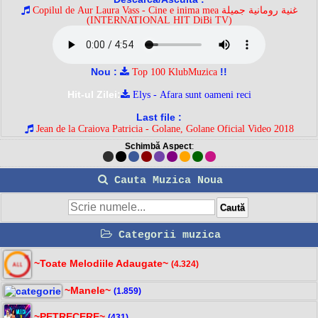
Copilul de Aur Laura Vass - Cine e inima mea غنية رومانية جميلة
(INTERNATIONAL HIT DiBi TV)
Nou :
!!
Top 100 KlubMuzica
Hit-ul Zilei:
Elys - Afara sunt oameni reci
Last file :
Jean de la Craiova Patricia - Golane, Golane Oficial Video 2018
Schimbă Aspect
:
Cauta Muzica Noua
Categorii muzica
~Toate Melodiile Adaugate~
(4.324)
~Manele~
(1.859)
~PETRECERE~
(431)