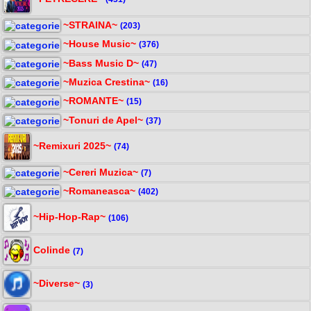
~STRAINA~
(203)
~House Music~
(376)
~Bass Music D~
(47)
~Muzica Crestina~
(16)
~ROMANTE~
(15)
~Tonuri de Apel~
(37)
~Remixuri 2025~
(74)
~Cereri Muzica~
(7)
~Romaneasca~
(402)
~Hip-Hop-Rap~
(106)
Colinde
(7)
~Diverse~
(3)