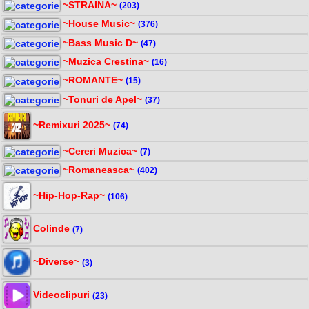
~STRAINA~
(203)
~House Music~
(376)
~Bass Music D~
(47)
~Muzica Crestina~
(16)
~ROMANTE~
(15)
~Tonuri de Apel~
(37)
~Remixuri 2025~
(74)
~Cereri Muzica~
(7)
~Romaneasca~
(402)
~Hip-Hop-Rap~
(106)
Colinde
(7)
~Diverse~
(3)
Videoclipuri
(23)