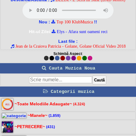
Nou :
!!
Top 100 KlubMuzica
Hit-ul Zilei:
Elys - Afara sunt oameni reci
Last file :
Jean de la Craiova Patricia - Golane, Golane Oficial Video 2018
Schimbă Aspect
:
Cauta Muzica Noua
Categorii muzica
~Toate Melodiile Adaugate~
(4.324)
~Manele~
(1.859)
~PETRECERE~
(431)