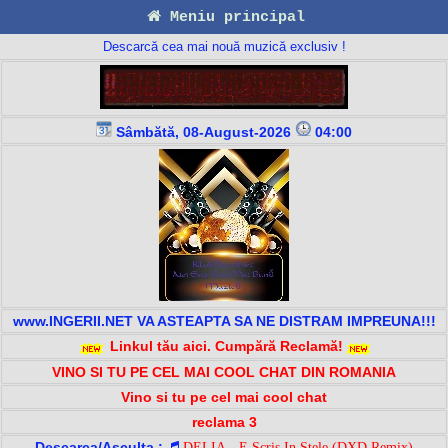
Meniu principal
Descarcă cea mai nouă muzică exclusiv !
Sâmbătă, 08-August-2026
04:00
www.INGERII.NET VA ASTEAPTA SA NE DISTRAM IMPREUNA!!!
Linkul tău aici. Cumpără Reclamă!
VINO SI TU PE CEL MAI COOL CHAT DIN ROMANIA
Vino si tu pe cel mai cool chat
reclama 3
Descarca/Asculta :
DELIA - E Scris In Stele (DXD Remix)