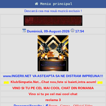
Meniu principal
Descarcă cea mai nouă muzică exclusiv !
Duminică, 09-August-2026
17:54
www.INGERII.NET VA ASTEAPTA SA NE DISTRAM IMPREUNA!!!
KlubSimpatie.Net...Chat nou,fete si baieti,intra acum!
VINO SI TU PE CEL MAI COOL CHAT DIN ROMANIA
Vino si tu pe cel mai cool chat
reclama 3
Descarca/Asculta :
Roxen - Cenusa _ Official Video