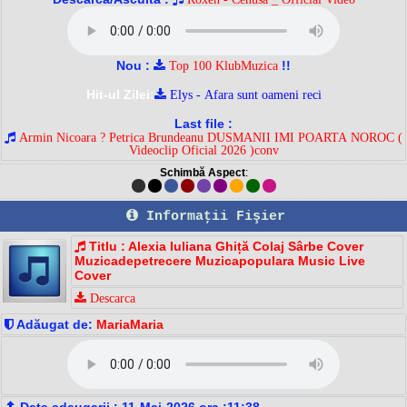
Nou :
!!
Top 100 KlubMuzica
Hit-ul Zilei:
Elys - Afara sunt oameni reci
Last file :
Armin Nicoara ? Petrica Brundeanu DUSMANII IMI POARTA NOROC (
Videoclip Oficial 2026 )conv
Schimbă Aspect
:
Informaţii Fişier
Titlu : Alexia Iuliana Ghiță Colaj Sârbe Cover
Muzicadepetrecere Muzicapopulara Music Live
Cover
Descarca
Adăugat de:
MariaMaria
Data adaugarii : 11-Mai-2026 ora :11:38