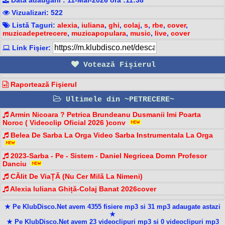
Vizualizari: 522
Listă Taguri:
alexia
,
iuliana
,
ghi
,
colaj
,
s
,
rbe
,
cover
,
muzicadepetrecere
,
muzicapopulara
,
music
,
live
,
cover
Link Fişier:
Votează Fişierul
Raportează Fişierul
Ultimele din ~PETRECERE~
Armin Nicoara ? Petrica Brundeanu Dusmanii Imi Poarta
Noroc ( Videoclip Oficial 2026 )conv
Belea De Sarba La Orga Video Sarba Instrumentala La Orga
2023-Sarba - Pe - Sistem - Daniel Negricea Domn Profesor
Danciu
CĂlit De ViaȚĂ (Nu Cer Milă La Nimeni)
Alexia Iuliana Ghiță-Colaj Banat 2026cover
★ Pe KlubDisco.Net avem 4355 fisiere mp3 si 31 mp3 adaugate astazi
★
★ Pe KlubDisco.Net avem 23 videoclipuri mp3 si 0 videoclipuri mp3