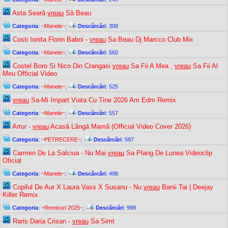
Asta Seară
vreau
Să Beau
Categoria
:
~Manele~
;
Descărcări
: 308
Costi Ionita Florin Baboi -
vreau
Sa Beau Dj Marcco Club Mix
Categoria
:
~Manele~
;
Descărcări
: 560
Costel Boro Si Nico Din Crangasi
vreau
Sa Fii A Mea ,
vreau
Sa Fii Al
Meu Official Video
Categoria
:
~Manele~
;
Descărcări
: 525
vreau
Sa-Mi Impart Viata Cu Tine 2026 Am Edm Remix
Categoria
:
~Manele~
;
Descărcări
: 557
Artur -
vreau
Acasă Lângă Mamă (Official Video Cover 2026)
Categoria
:
~PETRECERE~
;
Descărcări
: 597
Carmen De La Salciua - Nu Mai
vreau
Sa Plang De Lunea Videoclip
Oficial
Categoria
:
~Manele~
;
Descărcări
: 498
Copilul De Aur X Laura Vass X Susanu - Nu
vreau
Banii Tai | Deejay
Killer Remix
Categoria
:
~Remixuri 2025~
;
Descărcări
: 998
Raris Daria Crisan -
vreau
Sa Simt