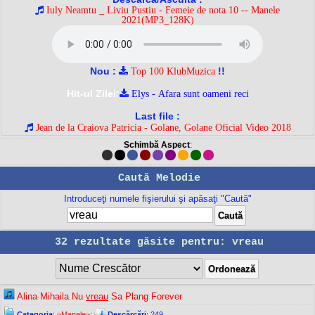
Iuly Neamtu _ Liviu Pustiu - Femeie de nota 10 -- Manele
2021(MP3_128K)
Nou :
!!
Top 100 KlubMuzica
Hit-ul Zilei:
Elys - Afara sunt oameni reci
Last file :
Jean de la Craiova Patricia - Golane, Golane Oficial Video 2018
Schimbă Aspect
:
Caută Melodie
Introduceţi numele fişierului şi apăsaţi "Caută"
32 rezultate găsite pentru: vreau
Alina Mihaila Nu
vreau
Sa Plang Forever
Categoria
:
~Manele~
;
Descărcări
: 249