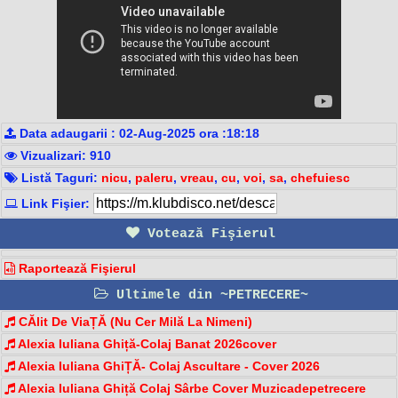
Data adaugarii : 02-Aug-2025 ora :18:18
Vizualizari: 910
Listă Taguri:
nicu
,
paleru
,
vreau
,
cu
,
voi
,
sa
,
chefuiesc
Link Fişier:
Votează Fişierul
Raportează Fişierul
Ultimele din ~PETRECERE~
CĂlit De ViaȚĂ (Nu Cer Milă La Nimeni)
Alexia Iuliana Ghiță-Colaj Banat 2026cover
Alexia Iuliana GhiȚĂ- Colaj Ascultare - Cover 2026
Alexia Iuliana Ghiță Colaj Sârbe Cover Muzicadepetrecere