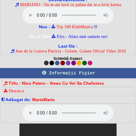
MARIANO - Nu te-am lovit cu palma dar te-a lovit karma
Nou :
!!
Top 100 KlubMuzica
Hit-ul Zilei:
Elys - Afara sunt oameni reci
Last file :
Jean de la Craiova Patricia - Golane, Golane Oficial Video 2018
Schimbă Aspect
:
Informaţii Fişier
Titlu : Nicu Paleru - Vreau Cu Voi Sa Chefuiesc
Descarca
Adăugat de:
MariaMaria