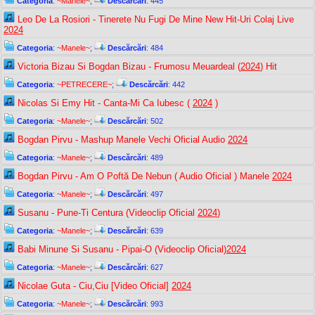
Categoria
:
~Manele~
;
Descărcări
: 445
Leo De La Rosiori - Tinerete Nu Fugi De Mine New Hit-Uri Colaj Live
2024
Categoria
:
~Manele~
;
Descărcări
: 484
Victoria Bizau Si Bogdan Bizau - Frumosu Meuardeal (
2024
) Hit
Categoria
:
~PETRECERE~
;
Descărcări
: 442
Nicolas Si Emy Hit - Canta-Mi Ca Iubesc (
2024
)
Categoria
:
~Manele~
;
Descărcări
: 502
Bogdan Pirvu - Mashup Manele Vechi Oficial Audio
2024
Categoria
:
~Manele~
;
Descărcări
: 489
Bogdan Pirvu - Am O Poftă De Nebun ( Audio Oficial ) Manele
2024
Categoria
:
~Manele~
;
Descărcări
: 497
Susanu - Pune-Ti Centura (Videoclip Oficial
2024
)
Categoria
:
~Manele~
;
Descărcări
: 639
Babi Minune Si Susanu - Pipai-O (Videoclip Oficial)
2024
Categoria
:
~Manele~
;
Descărcări
: 627
Nicolae Guta - Ciu,Ciu [Video Oficial]
2024
Categoria
:
~Manele~
;
Descărcări
: 993