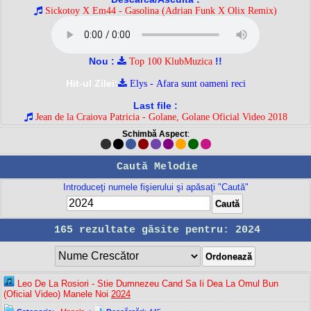
Sickotoy X Em44 - Gasolina (Adrian Funk X Olix Remix)
Nou :
!!
Top 100 KlubMuzica
Hit-ul Zilei:
Elys - Afara sunt oameni reci
Last file :
Jean de la Craiova Patricia - Golane, Golane Oficial Video 2018
Schimbă Aspect
:
Caută Melodie
Introduceţi numele fişierului şi apăsaţi "Caută"
165 rezultate găsite pentru: 2024
Leo De La Rosiori - Stie Dumnezeu Cand Sa Ii Dea La Omul Bun
(Oficial Video) Manele Noi
2024