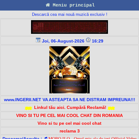
Meniu principal
Descarcă cea mai nouă muzică exclusiv !
Joi, 06-August-2026
16:29
www.INGERII.NET VA ASTEAPTA SA NE DISTRAM IMPREUNA!!!
Linkul tău aici. Cumpără Reclamă!
VINO SI TU PE CEL MAI COOL CHAT DIN ROMANIA
Vino si tu pe cel mai cool chat
reclama 3
Descarca/Asculta :
MORO ILO - Omul mic ala de ieri Official Video