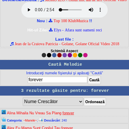
Nou :
!!
Top 100 KlubMuzica
Hit-ul Zilei:
Elys - Afara sunt oameni reci
Last file :
Jean de la Craiova Patricia - Golane, Golane Oficial Video 2018
Schimbă Aspect
:
Caută Melodie
Introduceţi numele fişierului şi apăsaţi "Caută"
3 rezultate găsite pentru: forever
Alina Mihaila Nu Vreau Sa Plang
forever
Categoria
:
~Manele~
;
Descărcări
: 240
Alex Eu Mama Sunt Copilul Tau
forever