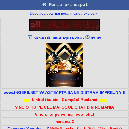
Meniu principal
Descarcă cea mai nouă muzică exclusiv !
Sâmbătă, 08-August-2026
05:05
www.INGERII.NET VA ASTEAPTA SA NE DISTRAM IMPREUNA!!!
Linkul tău aici. Cumpără Reclamă!
VINO SI TU PE CEL MAI COOL CHAT DIN ROMANIA
Vino si tu pe cel mai cool chat
reclama 3
Descarca/Asculta :
Nelly Furtado - Say It Right (Aizzo Remix)