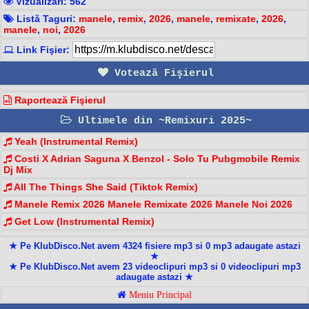
Vizualizari: 562
Listă Taguri:
manele
,
remix
,
2026
,
manele
,
remixate
,
2026
,
manele
,
noi
,
2026
Link Fişier:
Votează Fişierul
Raportează Fişierul
Ultimele din ~Remixuri 2025~
Yeah (Instrumental Remix)
Costi X Adrian Saguna X Benzol - Solo Tu Pubgmobile Remix
Dj Mix
All The Things She Said (Tiktok Remix)
Manele Remix 2026 Manele Remixate 2026 Manele Noi 2026
Get Low (Instrumental Remix)
★ Pe KlubDisco.Net avem 4324 fisiere mp3 si 0 mp3 adaugate astazi
★
★ Pe KlubDisco.Net avem 23 videoclipuri mp3 si 0 videoclipuri mp3
adaugate astazi ★
Meniu Principal