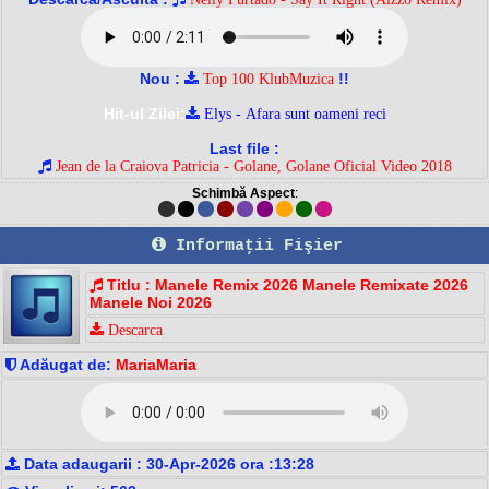
Nou :
!!
Top 100 KlubMuzica
Hit-ul Zilei:
Elys - Afara sunt oameni reci
Last file :
Jean de la Craiova Patricia - Golane, Golane Oficial Video 2018
Schimbă Aspect
:
Informaţii Fişier
Titlu : Manele Remix 2026 Manele Remixate 2026
Manele Noi 2026
Descarca
Adăugat de:
MariaMaria
Data adaugarii : 30-Apr-2026 ora :13:28