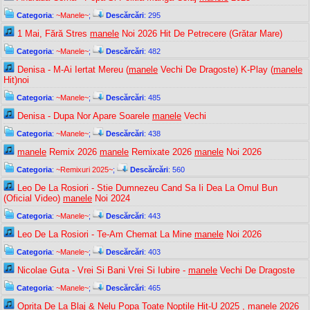
Categoria
:
~Manele~
;
Descărcări
: 295
1 Mai, Fără Stres
manele
Noi 2026 Hit De Petrecere (Grătar Mare)
Categoria
:
~Manele~
;
Descărcări
: 482
Denisa - M-Ai Iertat Mereu (
manele
Vechi De Dragoste) K-Play (
manele
Hit)noi
Categoria
:
~Manele~
;
Descărcări
: 485
Denisa - Dupa Nor Apare Soarele
manele
Vechi
Categoria
:
~Manele~
;
Descărcări
: 438
manele
Remix 2026
manele
Remixate 2026
manele
Noi 2026
Categoria
:
~Remixuri 2025~
;
Descărcări
: 560
Leo De La Rosiori - Stie Dumnezeu Cand Sa Ii Dea La Omul Bun
(Oficial Video)
manele
Noi 2024
Categoria
:
~Manele~
;
Descărcări
: 443
Leo De La Rosiori - Te-Am Chemat La Mine
manele
Noi 2026
Categoria
:
~Manele~
;
Descărcări
: 403
Nicolae Guta - Vrei Si Bani Vrei Si Iubire -
manele
Vechi De Dragoste
Categoria
:
~Manele~
;
Descărcări
: 465
Oprita De La Blaj & Nelu Popa Toate Nopțile Hit-U 2025 ,
manele
2026