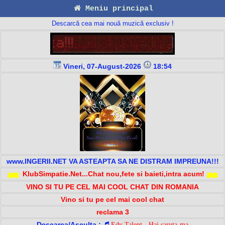
Meniu principal
Descarcă cea mai nouă muzică exclusiv !
Vineri, 07-August-2026
18:54
www.INGERII.NET VA ASTEAPTA SA NE DISTRAM IMPREUNA!!!
KlubSimpatie.Net...Chat nou,fete si baieti,intra acum!
VINO SI TU PE CEL MAI COOL CHAT DIN ROMANIA
Vino si tu pe cel mai cool chat
reclama 3
Descarca/Asculta :
Edy Talent - Hai saruta-ma