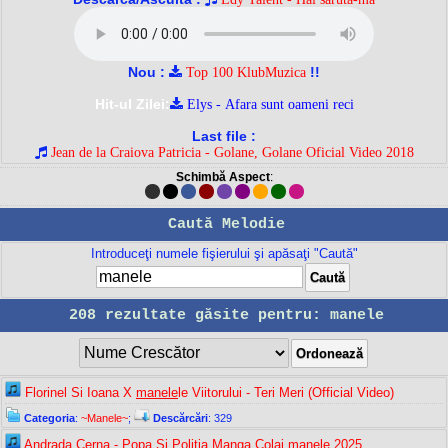
Nou :
!!
Top 100 KlubMuzica
Hit-ul Zilei:
Elys - Afara sunt oameni reci
Last file :
Jean de la Craiova Patricia - Golane, Golane Oficial Video 2018
Schimbă Aspect
:
Caută Melodie
Introduceţi numele fişierului şi apăsaţi "Caută"
208 rezultate găsite pentru: manele
Florinel Si Ioana X
manele
le Viitorului - Teri Meri (Official Video)
Categoria
:
~Manele~
;
Descărcări
: 329
Andrada Cerna - Popa Si Politia Manga Colaj
manele
2025