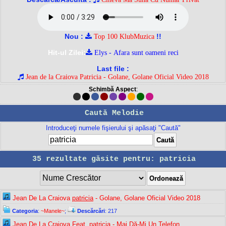
Nou :
!!
Top 100 KlubMuzica
Hit-ul Zilei:
Elys - Afara sunt oameni reci
Last file :
Jean de la Craiova Patricia - Golane, Golane Oficial Video 2018
Schimbă Aspect
:
Caută Melodie
Introduceţi numele fişierului şi apăsaţi "Caută"
35 rezultate găsite pentru: patricia
Jean De La Craiova
patricia
- Golane, Golane Oficial Video 2018
Categoria
:
~Manele~
;
Descărcări
: 217
Jean De La Craiova Feat.
patricia
- Mai Dă-Mi Un Telefon