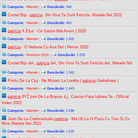
Categoria
:
~Manele~
;
Descărcări
: 349
Costel Biju ️
patricia
️ Din Vina Ta Sunt Fericita ️ Manele Noi 2022
Categoria
:
~Manele~
;
Descărcări
: 463
patricia
X Elys - Ce Sanse Mai Avem | 2025
Categoria
:
~Manele~
;
Descărcări
: 1.002
patricia
- O Nebuna Cu Asa Dor | Remix 2025
Categoria
:
~Remixuri 2025~
;
Descărcări
: 1.025
Costel Biju â¤ï¸
patricia
â¤ï¸ Din Vina Ta Sunt Fericita â¤ï¸ Manele Noi
Categoria
:
~Manele~
;
Descărcări
: 1.542
Printu De La Cluj - Ne Mutam La Londra (
patricia
Grebelnaia )
Categoria
:
~Manele~
;
Descărcări
: 1.443
patricia
ðŸŽ„toni De La Brasov â„ï¸ Craciun Fara Iubirea Ta - Official
Video 2022
Categoria
:
~Manele~
;
Descărcări
: 1.598
Jean De La Craiovastudio,
patricia
- Ma Uit La O Poza Cu Tine Si Cu
Mine Manele Noi 2021
Categoria
:
~Manele~
;
Descărcări
: 1.626