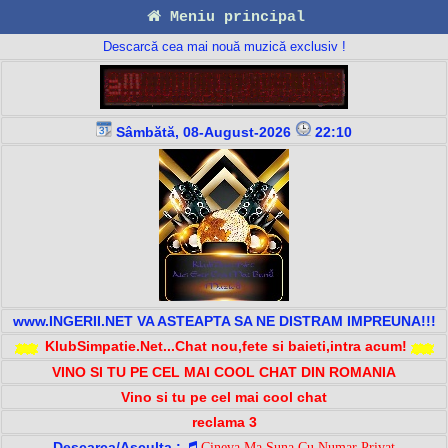
Meniu principal
Descarcă cea mai nouă muzică exclusiv !
Sâmbătă, 08-August-2026
22:10
www.INGERII.NET VA ASTEAPTA SA NE DISTRAM IMPREUNA!!!
KlubSimpatie.Net...Chat nou,fete si baieti,intra acum!
VINO SI TU PE CEL MAI COOL CHAT DIN ROMANIA
Vino si tu pe cel mai cool chat
reclama 3
Descarca/Asculta :
Cineva Ma Suna Cu Numar Privat