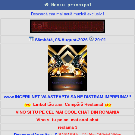
Meniu principal
Descarcă cea mai nouă muzică exclusiv !
Sâmbătă, 08-August-2026
20:01
www.INGERII.NET VA ASTEAPTA SA NE DISTRAM IMPREUNA!!!
Linkul tău aici. Cumpără Reclamă!
VINO SI TU PE CEL MAI COOL CHAT DIN ROMANIA
Vino si tu pe cel mai cool chat
reclama 3
Descarca/Asculta :
BABASHA - Păi Naa Official Video