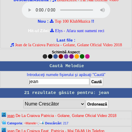
Nou :
!!
Top 100 KlubMuzica
Hit-ul Zilei:
Elys - Afara sunt oameni reci
Last file :
Jean de la Craiova Patricia - Golane, Golane Oficial Video 2018
Schimbă Aspect
:
Caută Melodie
Introduceţi numele fişierului şi apăsaţi "Caută"
21 rezultate găsite pentru: jean
jean
De La Craiova Patricia - Golane, Golane Oficial Video 2018
Categoria
:
~Manele~
;
Descărcări
: 217
jean
De La Craiova Feat. Patricia - Mai Dă-Mi Un Telefon