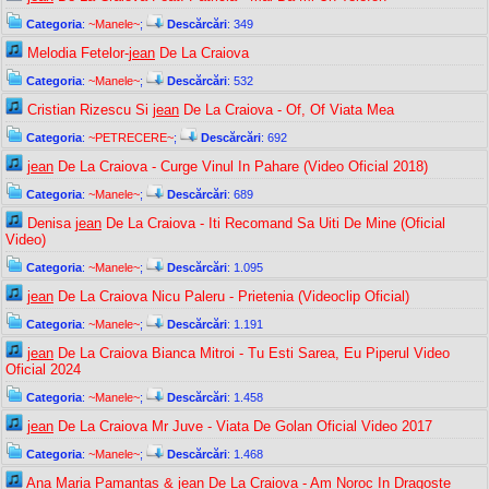
Categoria
:
~Manele~
;
Descărcări
: 349
Melodia Fetelor-
jean
De La Craiova
Categoria
:
~Manele~
;
Descărcări
: 532
Cristian Rizescu Si
jean
De La Craiova - Of, Of Viata Mea
Categoria
:
~PETRECERE~
;
Descărcări
: 692
jean
De La Craiova - Curge Vinul In Pahare (Video Oficial 2018)
Categoria
:
~Manele~
;
Descărcări
: 689
Denisa
jean
De La Craiova - Iti Recomand Sa Uiti De Mine (Oficial
Video)
Categoria
:
~Manele~
;
Descărcări
: 1.095
jean
De La Craiova Nicu Paleru - Prietenia (Videoclip Oficial)
Categoria
:
~Manele~
;
Descărcări
: 1.191
jean
De La Craiova Bianca Mitroi - Tu Esti Sarea, Eu Piperul Video
Oficial 2024
Categoria
:
~Manele~
;
Descărcări
: 1.458
jean
De La Craiova Mr Juve - Viata De Golan Oficial Video 2017
Categoria
:
~Manele~
;
Descărcări
: 1.468
Ana Maria Pamantas &
jean
De La Craiova - Am Noroc In Dragoste