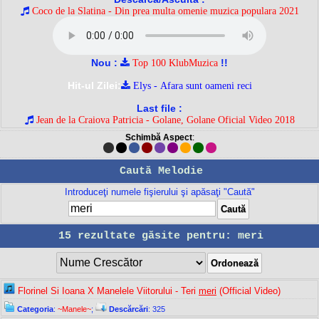
Coco de la Slatina - Din prea multa omenie muzica populara 2021
Nou :
!!
Top 100 KlubMuzica
Hit-ul Zilei:
Elys - Afara sunt oameni reci
Last file :
Jean de la Craiova Patricia - Golane, Golane Oficial Video 2018
Schimbă Aspect
:
Caută Melodie
Introduceţi numele fişierului şi apăsaţi "Caută"
15 rezultate găsite pentru: meri
Florinel Si Ioana X Manelele Viitorului - Teri
meri
(Official Video)
Categoria
:
~Manele~
;
Descărcări
: 325