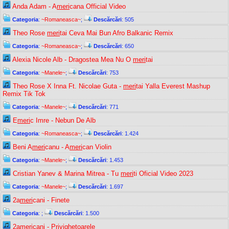
Anda Adam - A
meri
cana Official Video
Categoria
:
~Romaneasca~
;
Descărcări
: 505
Theo Rose
meri
tai Ceva Mai Bun Afro Balkanic Remix
Categoria
:
~Romaneasca~
;
Descărcări
: 650
Alexia Nicole Alb - Dragostea Mea Nu O
meri
tai
Categoria
:
~Manele~
;
Descărcări
: 753
Theo Rose X Inna Ft. Nicolae Guta -
meri
tai Yalla Everest Mashup
Remix Tik Tok
Categoria
:
~Manele~
;
Descărcări
: 771
E
meri
c Imre - Nebun De Alb
Categoria
:
~Romaneasca~
;
Descărcări
: 1.424
Beni A
meri
canu - A
meri
can Violin
Categoria
:
~Manele~
;
Descărcări
: 1.453
Cristian Yanev & Marina Mitrea - Tu
meri
ti Oficial Video 2023
Categoria
:
~Manele~
;
Descărcări
: 1.697
2a
meri
cani - Finete
Categoria
:
;
Descărcări
: 1.500
2a
meri
cani - Privighetoarele