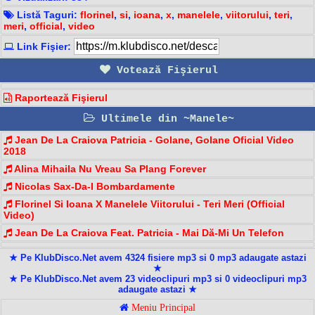
Listă Taguri:
florinel
,
si
,
ioana
,
x
,
manelele
,
viitorului
,
teri
,
meri
,
official
,
video
Link Fişier:
Votează Fişierul
Raportează Fişierul
Ultimele din ~Manele~
Jean De La Craiova Patricia - Golane, Golane Oficial Video
2018
Alina Mihaila Nu Vreau Sa Plang Forever
Nicolas Sax-Da-I Bombardamente
Florinel Si Ioana X Manelele Viitorului - Teri Meri (Official
Video)
Jean De La Craiova Feat. Patricia - Mai Dă-Mi Un Telefon
★ Pe KlubDisco.Net avem 4324 fisiere mp3 si 0 mp3 adaugate astazi
★
★ Pe KlubDisco.Net avem 23 videoclipuri mp3 si 0 videoclipuri mp3
adaugate astazi ★
Meniu Principal