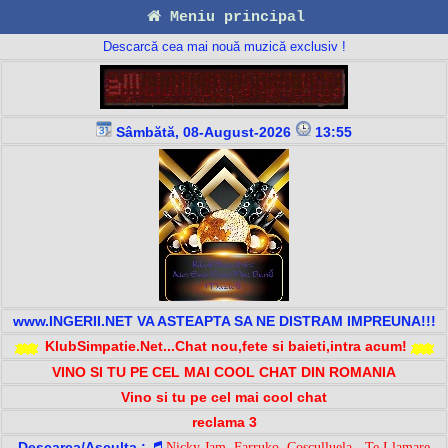
Meniu principal
Descarcă cea mai nouă muzică exclusiv !
Sâmbătă, 08-August-2026
13:55
www.INGERII.NET VA ASTEAPTA SA NE DISTRAM IMPREUNA!!!
KlubSimpatie.Net...Chat nou,fete si baieti,intra acum!
VINO SI TU PE CEL MAI COOL CHAT DIN ROMANIA
Vino si tu pe cel mai cool chat
reclama 3
Descarca/Asculta :
Nicky Jam, Farruko, Cosculluela - Te Llamare