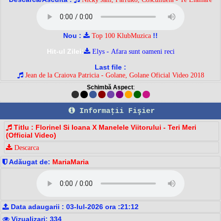
Nou :
!!
Top 100 KlubMuzica
Hit-ul Zilei:
Elys - Afara sunt oameni reci
Last file :
Jean de la Craiova Patricia - Golane, Golane Oficial Video 2018
Schimbă Aspect
:
Informaţii Fişier
Titlu : Florinel Si Ioana X Manelele Viitorului - Teri Meri
(Official Video)
Descarca
Adăugat de:
MariaMaria
Data adaugarii : 03-Iul-2026 ora :21:12
Vizualizari: 334