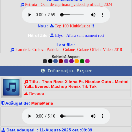
Petruta - Ochi de caprioara _videoclip oficial_ 2024
Nou :
!!
Top 100 KlubMuzica
Hit-ul Zilei:
Elys - Afara sunt oameni reci
Last file :
Jean de la Craiova Patricia - Golane, Golane Oficial Video 2018
Schimbă Aspect
:
Informaţii Fişier
Titlu : Theo Rose X Inna Ft. Nicolae Guta - Meritai
Yalla Everest Mashup Remix Tik Tok
Descarca
Adăugat de:
MariaMaria
Data adaugarii : 11-August-2025 ora :09:39