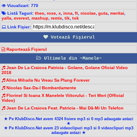
Vizualizari: 770
Listă Taguri:
theo
,
rose
,
x
,
inna
,
ft
,
nicolae
,
guta
,
meritai
,
yalla
,
everest
,
mashup
,
remix
,
tik
,
tok
Link Fişier:
Votează Fişierul
Raportează Fişierul
Ultimele din ~Manele~
Jean De La Craiova Patricia - Golane, Golane Oficial Video
2018
Alina Mihaila Nu Vreau Sa Plang Forever
Nicolas Sax-Da-I Bombardamente
Florinel Si Ioana X Manelele Viitorului - Teri Meri (Official
Video)
Jean De La Craiova Feat. Patricia - Mai Dă-Mi Un Telefon
★ Pe KlubDisco.Net avem 4324 fisiere mp3 si 0 mp3 adaugate astazi
★
★ Pe KlubDisco.Net avem 23 videoclipuri mp3 si 0 videoclipuri mp3
adaugate astazi ★