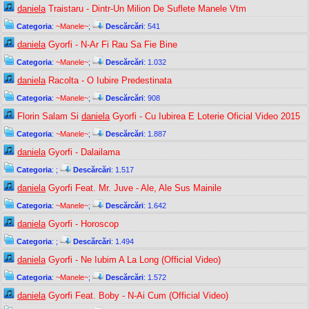
daniela
Traistaru - Dintr-Un Milion De Suflete Manele Vtm
Categoria
:
~Manele~
;
Descărcări
: 541
daniela
Gyorfi - N-Ar Fi Rau Sa Fie Bine
Categoria
:
~Manele~
;
Descărcări
: 1.032
daniela
Racolta - O Iubire Predestinata
Categoria
:
~Manele~
;
Descărcări
: 908
Florin Salam Si
daniela
Gyorfi - Cu Iubirea E Loterie Oficial Video 2015
Categoria
:
~Manele~
;
Descărcări
: 1.887
daniela
Gyorfi - Dalailama
Categoria
:
;
Descărcări
: 1.517
daniela
Gyorfi Feat. Mr. Juve - Ale, Ale Sus Mainile
Categoria
:
~Manele~
;
Descărcări
: 1.642
daniela
Gyorfi - Horoscop
Categoria
:
;
Descărcări
: 1.494
daniela
Gyorfi - Ne Iubim A La Long (Official Video)
Categoria
:
~Manele~
;
Descărcări
: 1.572
daniela
Gyorfi Feat. Boby - N-Ai Cum (Official Video)