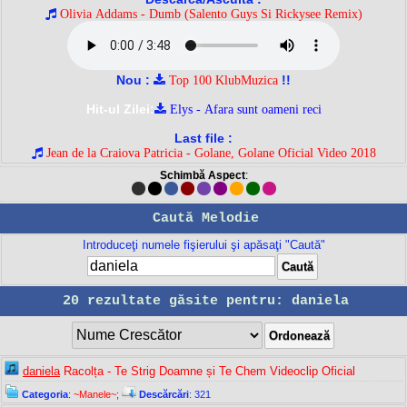
Olivia Addams - Dumb (Salento Guys Si Rickysee Remix)
Nou :
!!
Top 100 KlubMuzica
Hit-ul Zilei:
Elys - Afara sunt oameni reci
Last file :
Jean de la Craiova Patricia - Golane, Golane Oficial Video 2018
Schimbă Aspect
:
Caută Melodie
Introduceţi numele fişierului şi apăsaţi "Caută"
20 rezultate găsite pentru: daniela
daniela
Racolța - Te Strig Doamne și Te Chem Videoclip Oficial
Categoria
:
~Manele~
;
Descărcări
: 321