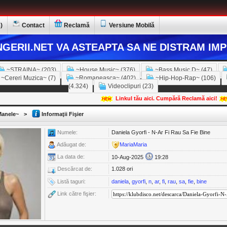
)
Contact
Reclamă
Versiune Mobilă
GERII.NET VA ASTEAPTA SA NE DISTRAM IMP
~STRAINA~ (203)
~House Music~ (376)
~Bass Music D~ (47)
~Cereri Muzica~ (7)
~Romaneasca~ (402)
~Hip-Hop-Rap~ (106)
(4.324)
Videoclipuri (23)
Linkul tău aici. Cumpără Reclamă aici!
anele~
>
Informaţii Fişier
Numele:
Daniela Gyorfi - N-Ar Fi Rau Sa Fie Bine
Adăugat de:
MariaMaria
La data de:
10-Aug-2025
19:28
Descărcat de:
1.028 ori
Listă taguri:
daniela
,
gyorfi
,
n
,
ar
,
fi
,
rau
,
sa
,
fie
,
bine
Link către fişier: