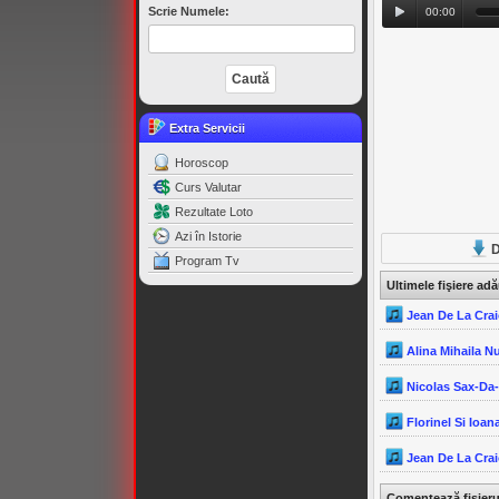
Scrie Numele:
00:00
Extra Servicii
Horoscop
Curs Valutar
Rezultate Loto
Azi în Istorie
D
Program Tv
Ultimele fişiere ad
Jean De La Crai
Alina Mihaila N
Nicolas Sax-Da
Florinel Si Ioana
Jean De La Crai
Comentează fişier