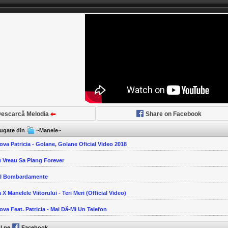
escarcă Melodia
Share on Facebook
ăugate din
~Manele~
ova Patricia - Golane, Golane Oficial Video 2018
u Vreau Sa Plang Forever
-I Bombardamente
 X Manelele Viitorului - Teri Meri (Official Video)
ova Feat. Patricia - Mai Dă-Mi Un Telefon
ul pe
Facebook