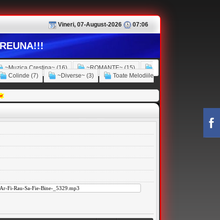
Vineri, 07-August-2026
07:06
REUNA!!!
~Muzica Crestina~ (16)
~ROMANTE~ (15)
Colinde (7)
~Diverse~ (3)
Toate Melodiile