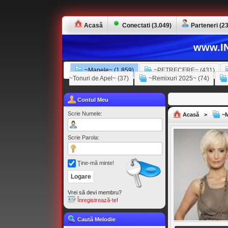
Acasă
Conectati (3.049)
Parteneri (23
www.IN
~Manele~ (1.859)
~PETRECERE~ (431)
~Tonuri de Apel~ (37)
~Remixuri 2025~ (74)
Contul Meu
Scrie Numele:
Acasă
>
~M
Scrie Parola:
Ţine-mă minte!
Vrei să devi membru?
Înregistrează-te
!
Caută Melodie