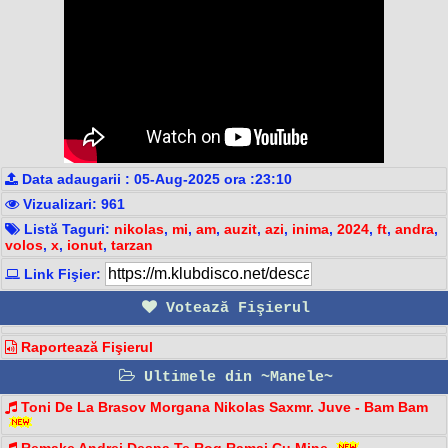
Data adaugarii : 05-Aug-2025 ora :23:10
Vizualizari: 961
Listă Taguri:
nikolas
,
mi
,
am
,
auzit
,
azi
,
inima
,
2024
,
ft
,
andra
,
volos
,
x
,
ionut
,
tarzan
Link Fişier:
Votează Fişierul
Raportează Fişierul
Ultimele din ~Manele~
Toni De La Brasov Morgana Nikolas Saxmr. Juve - Bam Bam️
Remake Andrei Despa Te Rog Ramai Cu Mine