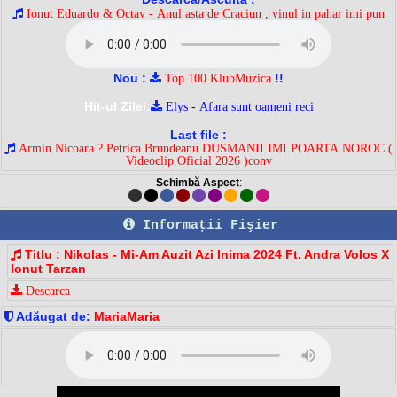
Ionut Eduardo & Octav - Anul asta de Craciun , vinul in pahar imi pun
Nou :
!!
Top 100 KlubMuzica
Hit-ul Zilei:
Elys - Afara sunt oameni reci
Last file :
Armin Nicoara ? Petrica Brundeanu DUSMANII IMI POARTA NOROC (
Videoclip Oficial 2026 )conv
Schimbă Aspect
:
Informaţii Fişier
Titlu : Nikolas - Mi-Am Auzit Azi Inima 2024 Ft. Andra Volos X
Ionut Tarzan
Descarca
Adăugat de:
MariaMaria