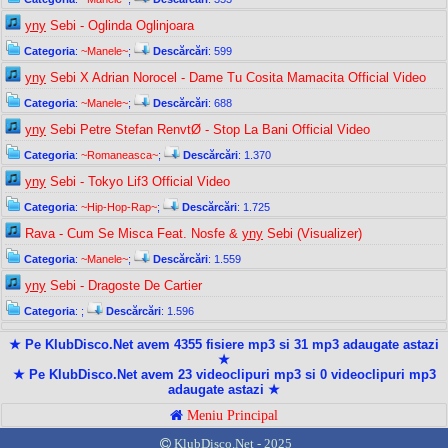
yny
Sebi - Oglinda Oglinjoara
Categoria
:
~Manele~
;
Descărcări
: 599
yny
Sebi X Adrian Norocel - Dame Tu Cosita Mamacita Official Video
Categoria
:
~Manele~
;
Descărcări
: 688
yny
Sebi Petre Stefan RenvtØ - Stop La Bani Official Video
Categoria
:
~Romaneasca~
;
Descărcări
: 1.370
yny
Sebi - Tokyo Lif3 Official Video
Categoria
:
~Hip-Hop-Rap~
;
Descărcări
: 1.725
Rava - Cum Se Misca Feat. Nosfe &
yny
Sebi (Visualizer)
Categoria
:
~Manele~
;
Descărcări
: 1.559
yny
Sebi - Dragoste De Cartier
Categoria
:
;
Descărcări
: 1.596
★ Pe KlubDisco.Net avem 4355 fisiere mp3 si 31 mp3 adaugate astazi
★
★ Pe KlubDisco.Net avem 23 videoclipuri mp3 si 0 videoclipuri mp3
adaugate astazi ★
Meniu Principal
KlubDisco.Net - 2025