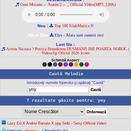
Dani Mocanu -- Asasin 2 -- _ Official Video(MP3_128K)
Nou :
!!
Top 100 KlubMuzica
Hit-ul Zilei:
Elys - Afara sunt oameni reci
Last file :
Armin Nicoara ? Petrica Brundeanu DUSMANII IMI POARTA NOROC (
Videoclip Oficial 2026 )conv
Schimbă Aspect
:
Caută Melodie
Introduceţi numele fişierului şi apăsaţi "Caută"
7 rezultate găsite pentru: yny
Lazy Ed X Andrei Banuta X
yny
Sebi - Sexy Official Video
Categoria
:
~Manele~
;
Descărcări
: 353