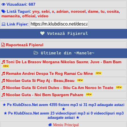
Vizualizari: 687
Listă Taguri:
yny
,
sebi
,
x
,
adrian
,
norocel
,
dame
,
tu
,
cosita
,
mamacita
,
official
,
video
Link Fişier:
Votează Fişierul
Raportează Fişierul
Ultimele din ~Manele~
Toni De La Brasov Morgana Nikolas Saxmr. Juve - Bam Bam️
Remake Andrei Despa Te Rog Ramai Cu Mine
Nicolae Guta Si Play Aj - Beau,Beau
Nicolae Guta Si Cristi Dules - Stiu Ca Am Noroc In Toate
Nicolae Guta - Noi Bem Spargem Pahare
★ Pe KlubDisco.Net avem 4355 fisiere mp3 si 31 mp3 adaugate astazi
★
★ Pe KlubDisco.Net avem 23 videoclipuri mp3 si 0 videoclipuri mp3
adaugate astazi ★
Meniu Principal