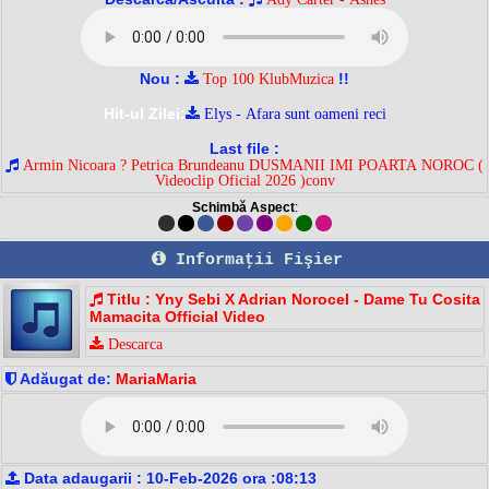
Nou :
!!
Top 100 KlubMuzica
Hit-ul Zilei:
Elys - Afara sunt oameni reci
Last file :
Armin Nicoara ? Petrica Brundeanu DUSMANII IMI POARTA NOROC (
Videoclip Oficial 2026 )conv
Schimbă Aspect
:
Informaţii Fişier
Titlu : Yny Sebi X Adrian Norocel - Dame Tu Cosita
Mamacita Official Video
Descarca
Adăugat de:
MariaMaria
Data adaugarii : 10-Feb-2026 ora :08:13