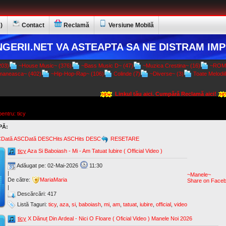
)
Contact
Reclamă
Versiune Mobilă
GERII.NET VA ASTEAPTA SA NE DISTRAM IMP
03)
~House Music~ (376)
~Bass Music D~ (47)
~Muzica Crestina~ (16)
~ROMA
aneasca~ (402)
~Hip-Hop-Rap~ (106)
Colinde (7)
~Diverse~ (3)
Toate Melodiil
Linkul tău aici. Cumpără Reclamă aici!
entru: ticy
PĂ:
C
Dată ASC
Dată DESC
Hits ASC
Hits DESC
RESETARE
ticy
Aza Si Baboiash - Mi - Am Tatuat Iubire ( Official Video )
Adăugat pe: 02-Mai-2026
11:30
|
~Manele~
De către:
MariaMaria
Share on Face
|
Descărcări: 417
Listă Taguri:
ticy
,
aza
,
si
,
baboiash
,
mi
,
am
,
tatuat
,
iubire
,
official
,
video
ticy
X Dănuț Din Ardeal - Nici O Floare ( Oficial Video ) Manele Noi 2026