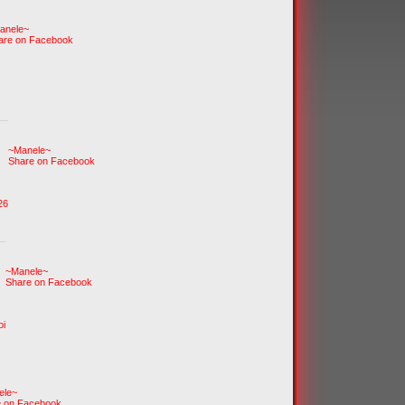
anele~
are on Facebook
~Manele~
Share on Facebook
26
~Manele~
Share on Facebook
oi
ele~
e on Facebook