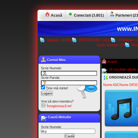
Acasă
Conectati (3.801)
Parteneri (23
www.IN
~Manele~ (1.859)
~PETRECERE~ (431)
~STRAINA~ (2
~Cereri Muzica~ (7)
~Rom
Contul Meu
Acasă
>
Scrie Numele:
19 rezultate găsite p
ORDONEAZĂ DU
Scrie Parola:
Nume ASC
Nume DES
Ţine-mă minte!
Vrei să devi membru?
Înregistrează-te
!
Caută Melodie
Scrie Numele: