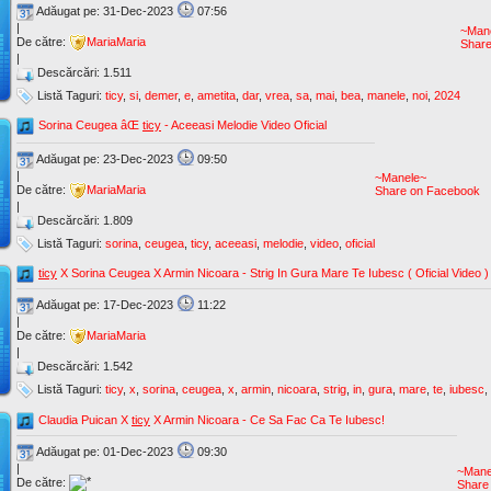
Adăugat pe: 31-Dec-2023
07:56
|
~Man
De către:
MariaMaria
Shar
|
Descărcări: 1.511
Listă Taguri:
ticy
,
si
,
demer
,
e
,
ametita
,
dar
,
vrea
,
sa
,
mai
,
bea
,
manele
,
noi
,
2024
Sorina Ceugea âŒ
ticy
- Aceeasi Melodie Video Oficial
Adăugat pe: 23-Dec-2023
09:50
|
~Manele~
De către:
MariaMaria
Share on Facebook
|
Descărcări: 1.809
Listă Taguri:
sorina
,
ceugea
,
ticy
,
aceeasi
,
melodie
,
video
,
oficial
ticy
X Sorina Ceugea X Armin Nicoara - Strig In Gura Mare Te Iubesc ( Oficial Video 
Adăugat pe: 17-Dec-2023
11:22
|
De către:
MariaMaria
|
Descărcări: 1.542
Listă Taguri:
ticy
,
x
,
sorina
,
ceugea
,
x
,
armin
,
nicoara
,
strig
,
in
,
gura
,
mare
,
te
,
iubesc
,
Claudia Puican X
ticy
X Armin Nicoara - Ce Sa Fac Ca Te Iubesc!
Adăugat pe: 01-Dec-2023
09:30
|
~Mane
De către:
Share