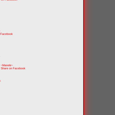
~
 Facebook
~Manele~
Share on Facebook
k