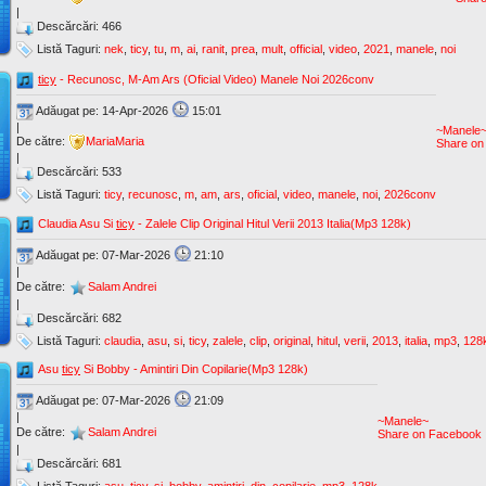
|
Descărcări: 466
Listă Taguri:
nek
,
ticy
,
tu
,
m
,
ai
,
ranit
,
prea
,
mult
,
official
,
video
,
2021
,
manele
,
noi
ticy
- Recunosc, M-Am Ars (Oficial Video) Manele Noi 2026conv
Adăugat pe: 14-Apr-2026
15:01
|
~Manele
De către:
MariaMaria
Share on
|
Descărcări: 533
Listă Taguri:
ticy
,
recunosc
,
m
,
am
,
ars
,
oficial
,
video
,
manele
,
noi
,
2026conv
Claudia Asu Si
ticy
- Zalele Clip Original Hitul Verii 2013 Italia(Mp3 128k)
Adăugat pe: 07-Mar-2026
21:10
|
De către:
Salam Andrei
|
Descărcări: 682
Listă Taguri:
claudia
,
asu
,
si
,
ticy
,
zalele
,
clip
,
original
,
hitul
,
verii
,
2013
,
italia
,
mp3
,
128
Asu
ticy
Si Bobby - Amintiri Din Copilarie(Mp3 128k)
Adăugat pe: 07-Mar-2026
21:09
|
~Manele~
De către:
Salam Andrei
Share on Facebook
|
Descărcări: 681
Listă Taguri:
asu
,
ticy
,
si
,
bobby
,
amintiri
,
din
,
copilarie
,
mp3
,
128k