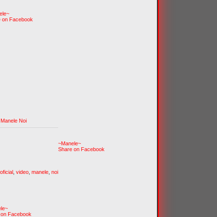
ele~
e on Facebook
) Manele Noi
~Manele~
Share on Facebook
oficial
,
video
,
manele
,
noi
le~
 on Facebook