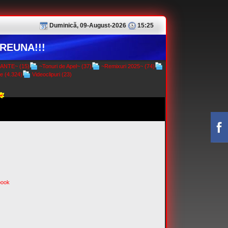
Duminică, 09-August-2026
15:25
REUNA!!!
NTE~ (15)
~Tonuri de Apel~ (37)
~Remixuri 2025~ (74)
e (4.324)
Videoclipuri (23)
book