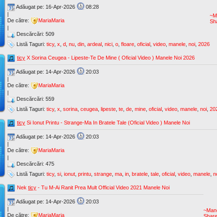
Adăugat pe: 16-Apr-2026
08:28
|
~M
De către:
MariaMaria
Sh
|
Descărcări: 509
Listă Taguri:
ticy
,
x
,
d
,
nu
,
din
,
ardeal
,
nici
,
o
,
floare
,
oficial
,
video
,
manele
,
noi
,
2026
ticy
X Sorina Ceugea - Lipeste-Te De Mine ( Oficial Video ) Manele Noi 2026
Adăugat pe: 14-Apr-2026
20:03
|
De către:
MariaMaria
|
Descărcări: 559
Listă Taguri:
ticy
,
x
,
sorina
,
ceugea
,
lipeste
,
te
,
de
,
mine
,
oficial
,
video
,
manele
,
noi
,
20
ticy
Si Ionut Printu - Strange-Ma In Bratele Tale (Oficial Video ) Manele Noi
Adăugat pe: 14-Apr-2026
20:03
|
De către:
MariaMaria
|
Descărcări: 475
Listă Taguri:
ticy
,
si
,
ionut
,
printu
,
strange
,
ma
,
in
,
bratele
,
tale
,
oficial
,
video
,
manele
,
n
Nek
ticy
- Tu M-Ai Ranit Prea Mult Official Video 2021 Manele Noi
Adăugat pe: 14-Apr-2026
20:03
|
~Man
De către:
MariaMaria
Shar