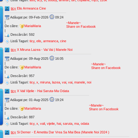
ticy
Elis Armeanca Cine
Adăugat pe: 09-Feb-2026
09:24
|
~Manele~
De către:
MariaMaria
Share on Facebook
|
Descărcări: 592
Listă Taguri:
ticy
,
elis
,
armeanca
,
cine
ticy
X Miruna Lazea - Vai Vai | Manele Noi
Adăugat pe: 09-Aug-2025
16:05
|
~Manele~
De către:
MariaMaria
Share on Facebook
|
Descărcări: 957
Listă Taguri:
ticy
,
x
,
miruna
,
lazea
,
vai
,
vai
,
manele
,
noi
ticy
X Vali Vijelie - Hai Saruta-Ma Odata
Adăugat pe: 01-Aug-2025
19:24
|
~Manele~
De către:
MariaMaria
Share on Facebook
|
Descărcări: 887
Listă Taguri:
ticy
,
x
,
vali
,
vijelie
,
hai
,
saruta
,
ma
,
odata
ticy
Si Demer - E Ametita Dar Vrea Sa Mai Bea (Manele Noi 2024 )