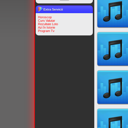
Extra Servicii
Horoscop
Curs Valutar
Rezultate Loto
Azi în Istorie
Program Tv