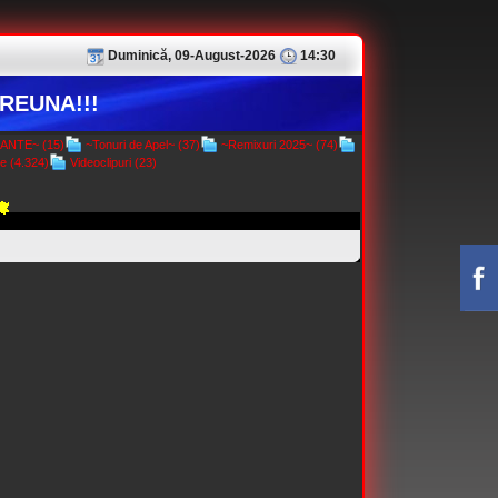
Duminică, 09-August-2026
14:30
REUNA!!!
NTE~ (15)
~Tonuri de Apel~ (37)
~Remixuri 2025~ (74)
e (4.324)
Videoclipuri (23)