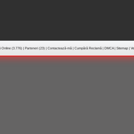
 Online (3.776)
|
Parteneri (23)
|
Contactează-mă
|
Cumpără Reclamă
|
DMCA
|
Sitemap
|
Ve