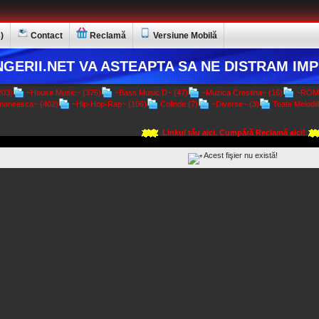
)
Contact
Reclamă
Versiune Mobilă
GERII.NET VA ASTEAPTA SA NE DISTRAM IMP
03)
~House Music~ (376)
~Bass Music D~ (47)
~Muzica Crestina~ (16)
~ROMA
aneasca~ (402)
~Hip-Hop-Rap~ (106)
Colinde (7)
~Diverse~ (3)
Toate Melodiil
Linkul tău aici. Cumpără Reclamă aici!
Acest fişier nu există!