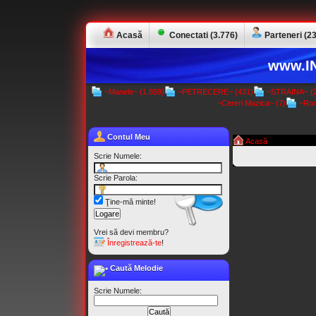
Acasă
Conectati (3.776)
Parteneri (23
www.IN
~Manele~ (1.859)
~PETRECERE~ (431)
~STRAINA~ (2
~Cereri Muzica~ (7)
~Rom
Contul Meu
Acasă
Scrie Numele:
Scrie Parola:
Ţine-mă minte!
Vrei să devi membru?
Înregistrează-te
!
Caută Melodie
Scrie Numele: