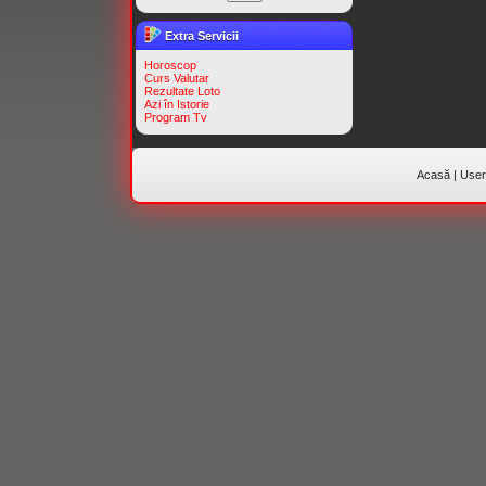
Extra Servicii
Horoscop
Curs Valutar
Rezultate Loto
Azi în Istorie
Program Tv
Acasă
|
Useri