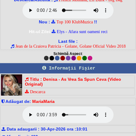
Nou :
!!
Top 100 KlubMuzica
Hit-ul Zilei:
Elys - Afara sunt oameni reci
Last file :
Jean de la Craiova Patricia - Golane, Golane Oficial Video 2018
Schimbă Aspect
:
Informaţii Fişier
Titlu : Denisa - As Vrea Sa Spun Ceva (Video
Original)
Descarca
Adăugat de:
MariaMaria
Data adaugarii : 30-Apr-2026 ora :10:01