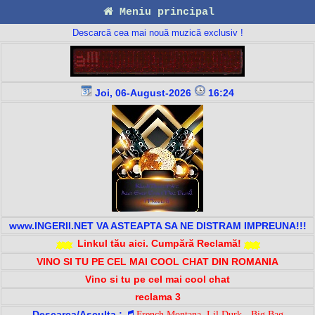
Meniu principal
Descarcă cea mai nouă muzică exclusiv !
Joi, 06-August-2026
16:24
www.INGERII.NET VA ASTEAPTA SA NE DISTRAM IMPREUNA!!!
Linkul tău aici. Cumpără Reclamă!
VINO SI TU PE CEL MAI COOL CHAT DIN ROMANIA
Vino si tu pe cel mai cool chat
reclama 3
Descarca/Asculta :
French Montana, Lil Durk - Big Bag