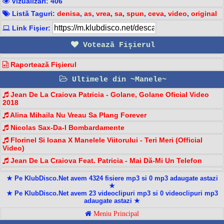
Vizualizari: 406
Listă Taguri:
denisa
,
as
,
vrea
,
sa
,
spun
,
ceva
,
video
,
original
Link Fişier:
Votează Fişierul
Raportează Fişierul
Ultimele din ~Manele~
Jean De La Craiova Patricia - Golane, Golane Oficial Video
2018
Alina Mihaila Nu Vreau Sa Plang Forever
Nicolas Sax-Da-I Bombardamente
Florinel Si Ioana X Manelele Viitorului - Teri Meri (Official
Video)
Jean De La Craiova Feat. Patricia - Mai Dă-Mi Un Telefon
★ Pe KlubDisco.Net avem 4324 fisiere mp3 si 0 mp3 adaugate astazi
★
★ Pe KlubDisco.Net avem 23 videoclipuri mp3 si 0 videoclipuri mp3
adaugate astazi ★
Meniu Principal