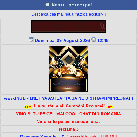
Meniu principal
Descarcă cea mai nouă muzică exclusiv !
Duminică, 09-August-2026
12:48
www.INGERII.NET VA ASTEAPTA SA NE DISTRAM IMPREUNA!!!
Linkul tău aici. Cumpără Reclamă!
VINO SI TU PE CEL MAI COOL CHAT DIN ROMANIA
Vino si tu pe cel mai cool chat
reclama 3
Descarca/Asculta :
Dragana Mirkovic - Mili Mili