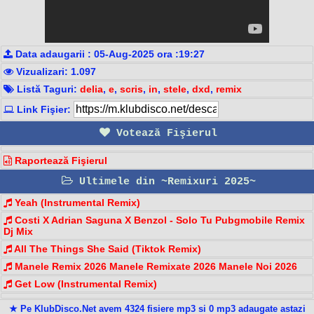
Data adaugarii : 05-Aug-2025 ora :19:27
Vizualizari: 1.097
Listă Taguri:
delia
,
e
,
scris
,
in
,
stele
,
dxd
,
remix
Link Fişier:
Votează Fişierul
Raportează Fişierul
Ultimele din ~Remixuri 2025~
Yeah (Instrumental Remix)
Costi X Adrian Saguna X Benzol - Solo Tu Pubgmobile Remix
Dj Mix
All The Things She Said (Tiktok Remix)
Manele Remix 2026 Manele Remixate 2026 Manele Noi 2026
Get Low (Instrumental Remix)
★ Pe KlubDisco.Net avem 4324 fisiere mp3 si 0 mp3 adaugate astazi