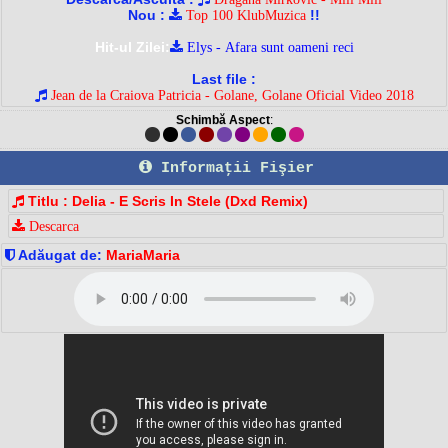
Nou :
!!
Top 100 KlubMuzica
Hit-ul Zilei:
Elys - Afara sunt oameni reci
Last file :
Jean de la Craiova Patricia - Golane, Golane Oficial Video 2018
Schimbă Aspect
:
Informaţii Fişier
Titlu : Delia - E Scris In Stele (Dxd Remix)
Descarca
Adăugat de:
MariaMaria