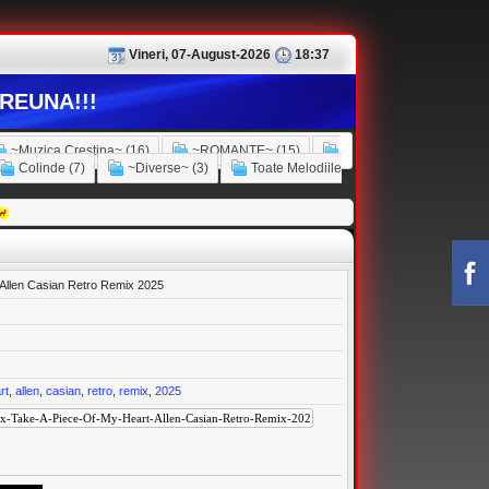
Vineri, 07-August-2026
18:37
REUNA!!!
~Muzica Crestina~ (16)
~ROMANTE~ (15)
Colinde (7)
~Diverse~ (3)
Toate Melodiile
 Allen Casian Retro Remix 2025
rt
,
allen
,
casian
,
retro
,
remix
,
2025