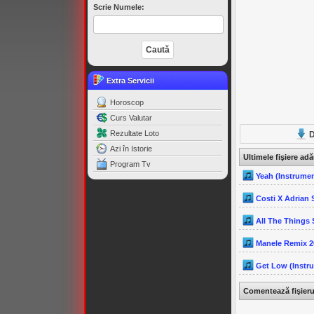
Scrie Numele:
Extra Servicii
Horoscop
Curs Valutar
Rezultate Loto
D
Azi în Istorie
Ultimele fişiere ad
Program Tv
Yeah (Instrume
Costi X Adrian
All The Things 
Manele Remix 2
Get Low (Instr
Comentează fişier