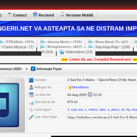
)
Contact
Reclamă
Versiune Mobilă
GERII.NET VA ASTEAPTA SA NE DISTRAM IMP
~STRAINA~ (203)
~House Music~ (376)
~Bass Music D~ (47)
~Cereri Muzica~ (7)
~Romaneasca~ (402)
~Hip-Hop-Rap~ (106)
(4.324)
Videoclipuri (23)
Linkul tău aici. Cumpără Reclamă aici!
emixuri 2025~
>
Informaţii Fişier
Numele:
3 Sud Est X Matrix - Take A Piece Of My Heart
Adăugat de:
MariaMaria
La data de:
04-Aug-2025
22:16
Descărcat de:
873 ori
Listă taguri:
3
,
sud
,
est
,
x
,
matrix
,
take
,
a
,
piece
,
of
,
my
,
hea
Link către fişier: