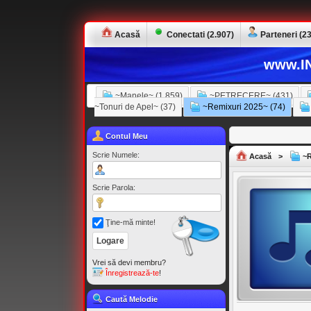
Acasă
Conectati (2.907)
Parteneri (23
www.IN
~Manele~ (1.859)
~PETRECERE~ (431)
~Tonuri de Apel~ (37)
~Remixuri 2025~ (74)
Contul Meu
Scrie Numele:
Acasă
>
~R
Scrie Parola:
Ţine-mă minte!
Vrei să devi membru?
Înregistrează-te
!
Caută Melodie