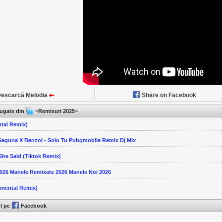
escarcă Melodia
Share on Facebook
ăugate din
~Remixuri 2025~
ntal Remix)
 Saguna X Benzol - Solo Tu Pubgmobile Remix Dj Mix
She Said (Tiktok Remix)
026 Manele Remixate 2026 Manele Noi 2026
umental Remix)
ul pe
Facebook