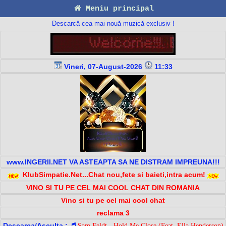
Meniu principal
Descarcă cea mai nouă muzică exclusiv !
Vineri, 07-August-2026
11:33
www.INGERII.NET VA ASTEAPTA SA NE DISTRAM IMPREUNA!!!
KlubSimpatie.Net...Chat nou,fete si baieti,intra acum!
VINO SI TU PE CEL MAI COOL CHAT DIN ROMANIA
Vino si tu pe cel mai cool chat
reclama 3
Descarca/Asculta :
Sam Feldt - Hold Me Close (Feat. Ella Henderson)