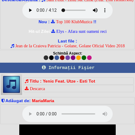
Nou :
!!
Top 100 KlubMuzica
Hit-ul Zilei:
Elys - Afara sunt oameni reci
Last file :
Jean de la Craiova Patricia - Golane, Golane Oficial Video 2018
Schimbă Aspect
:
Informaţii Fişier
Titlu : Yenic Feat. Utze - Esti Tot
Descarca
Adăugat de:
MariaMaria