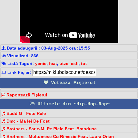
Data adaugarii : 03-Aug-2025 ora :15:55
Vizualizari: 866
Listă Taguri:
yenic
,
feat
,
utze
,
esti
,
tot
Link Fişier:
Votează Fişierul
Raportează Fişierul
Ultimele din ~Hip-Hop-Rap~
Badd G - Fete Rele
Dmc - Ma Iei De Fost
Brothers - Scrie-Mi Pe Piele Feat. Brandusa
Brothers - Multumesc Cu Rimezic Feat. Laura Orian