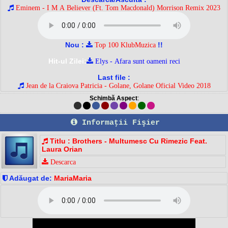
Eminem - I M A Believer (Ft. Tom Macdonald) Morrison Remix 2023
Nou :
!!
Top 100 KlubMuzica
Hit-ul Zilei:
Elys - Afara sunt oameni reci
Last file :
Jean de la Craiova Patricia - Golane, Golane Oficial Video 2018
Schimbă Aspect
:
Informaţii Fişier
Titlu : Brothers - Multumesc Cu Rimezic Feat.
Laura Orian
Descarca
Adăugat de:
MariaMaria