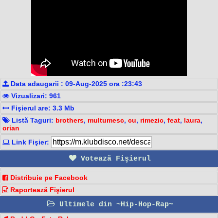
Data adaugarii : 09-Aug-2025 ora :23:43
Vizualizari: 961
Fişierul are: 3.3 Mb
Listă Taguri:
brothers
,
multumesc
,
cu
,
rimezic
,
feat
,
laura
,
orian
Link Fişier:
Votează Fişierul
Distribuie pe Facebook
Raportează Fişierul
Ultimele din ~Hip-Hop-Rap~