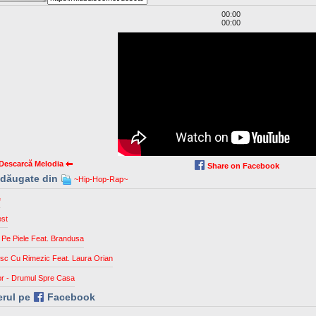
00:00
00:00
Descarcă Melodia
Share on Facebook
 adăugate din
~Hip-Hop-Rap~
e
ost
i Pe Piele Feat. Brandusa
sc Cu Rimezic Feat. Laura Orian
or - Drumul Spre Casa
erul pe
Facebook