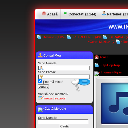
Acasă
Conectati (2.144)
Parteneri (23
www.IN
~Manele~ (1.859)
~PETRECERE~ (431)
~STRAINA~ (2
~Cereri Muzica~ (7)
~Rom
Contul Meu
Acasă
>
Scrie Numele:
~Hip-Hop-Rap~
>
Scrie Parola:
Informaţii Fişier
Ţine-mă minte!
Vrei să devi membru?
Înregistrează-te
!
Caută Melodie
Scrie Numele: