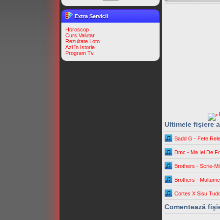
Extra Servicii
Horoscop
Curs Valutar
Rezultate Loto
Azi în Istorie
Program Tv
Ultimele fişiere
Badd G - Fete Rel
Dmc - Ma Iei De F
Brothers - Scrie-M
Brothers - Multume
Cortes X Sisu Tud
Comentează fişi