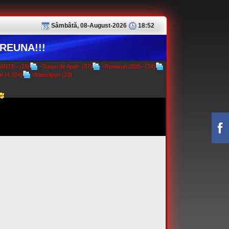
Sâmbâtă, 08-August-2026
18:52
REUNA!!!
NTE~ (15)
~Tonuri de Apel~ (37)
~Remixuri 2025~ (74)
e (4.324)
Videoclipuri (23)