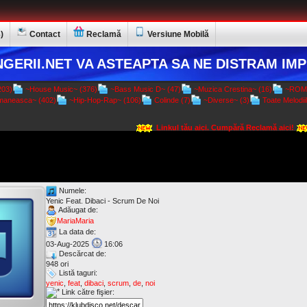
)
Contact
Reclamă
Versiune Mobilă
GERII.NET VA ASTEAPTA SA NE DISTRAM IMP
03)
~House Music~ (376)
~Bass Music D~ (47)
~Muzica Crestina~ (16)
~ROMA
aneasca~ (402)
~Hip-Hop-Rap~ (106)
Colinde (7)
~Diverse~ (3)
Toate Melodiil
Linkul tău aici. Cumpără Reclamă aici!
Numele:
Yenic Feat. Dibaci - Scrum De Noi
Adăugat de:
MariaMaria
La data de:
03-Aug-2025
16:06
Descărcat de:
948 ori
Listă taguri:
yenic
,
feat
,
dibaci
,
scrum
,
de
,
noi
Link către fişier: