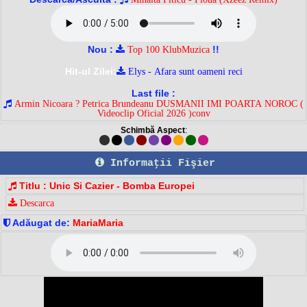
Nou :
!!
Top 100 KlubMuzica
Hit-ul Zilei:
Elys - Afara sunt oameni reci
Last file :
Armin Nicoara ? Petrica Brundeanu DUSMANII IMI POARTA NOROC (
Videoclip Oficial 2026 )conv
Schimbă Aspect
:
Informaţii Fişier
Titlu : Unic Si Cazier - Bomba Europei
Descarca
Adăugat de:
MariaMaria