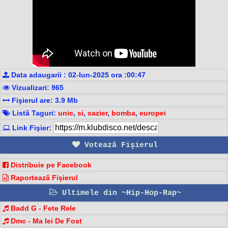
Data adaugarii : 02-Iun-2025 ora :00:47
Vizualizari: 965
Fişierul are: 3.9 Mb
Listă Taguri:
unic
,
si
,
cazier
,
bomba
,
europei
Link Fişier:
Votează Fişierul
Distribuie pe Facebook
Raportează Fişierul
Ultimele din ~Hip-Hop-Rap~
Badd G - Fete Rele
Dmc - Ma Iei De Fost