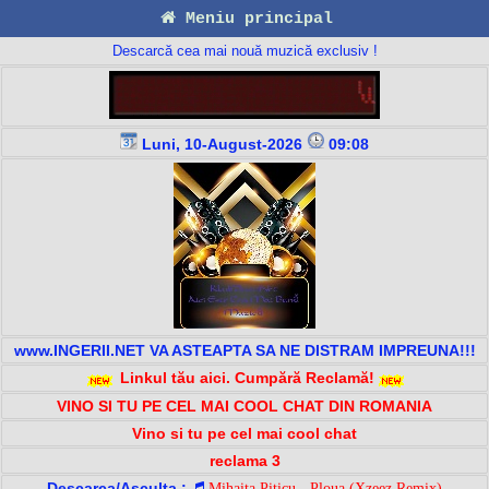
Meniu principal
Descarcă cea mai nouă muzică exclusiv !
Luni, 10-August-2026
09:08
www.INGERII.NET VA ASTEAPTA SA NE DISTRAM IMPREUNA!!!
Linkul tău aici. Cumpără Reclamă!
VINO SI TU PE CEL MAI COOL CHAT DIN ROMANIA
Vino si tu pe cel mai cool chat
reclama 3
Descarca/Asculta :
Mihaita Piticu - Ploua (Xzeez Remix)