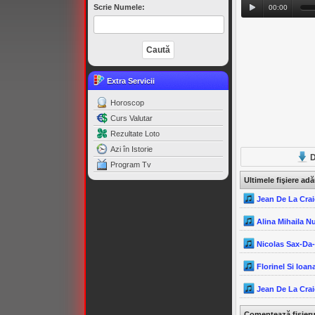
Scrie Numele:
00:00
Extra Servicii
Horoscop
Curs Valutar
Rezultate Loto
Azi în Istorie
D
Program Tv
Ultimele fişiere ad
Jean De La Crai
Alina Mihaila N
Nicolas Sax-Da
Florinel Si Ioana
Jean De La Crai
Comentează fişier