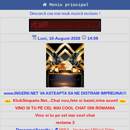
Meniu principal
Descarcă cea mai nouă muzică exclusiv !
Luni, 10-August-2026
14:09
www.INGERII.NET VA ASTEAPTA SA NE DISTRAM IMPREUNA!!!
KlubSimpatie.Net...Chat nou,fete si baieti,intra acum!
VINO SI TU PE CEL MAI COOL CHAT DIN ROMANIA
Vino si tu pe cel mai cool chat
reclama 3
Descarca/Asculta :
MIRA - Invata-ma Official Video