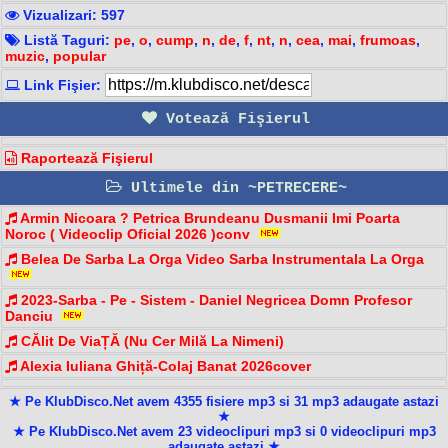
Vizualizari: 597
Listă Taguri:
pe
,
o
,
cump
,
n
,
de
,
f
,
nt
,
n
,
cea
,
mai
,
frumoas
,
muzic
,
popular
Link Fişier:
Votează Fişierul
Raportează Fişierul
Ultimele din ~PETRECERE~
Armin Nicoara ? Petrica Brundeanu Dusmanii Imi Poarta
Noroc ( Videoclip Oficial 2026 )conv
Belea De Sarba La Orga Video Sarba Instrumentala La Orga
2023-Sarba - Pe - Sistem - Daniel Negricea Domn Profesor
Danciu
CĂlit De ViaȚĂ (Nu Cer Milă La Nimeni)
Alexia Iuliana Ghiță-Colaj Banat 2026cover
★ Pe KlubDisco.Net avem 4355 fisiere mp3 si 31 mp3 adaugate astazi
★
★ Pe KlubDisco.Net avem 23 videoclipuri mp3 si 0 videoclipuri mp3
adaugate astazi ★