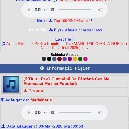
Nou :
!!
Top 100 KlubMuzica
Hit-ul Zilei:
Elys - Afara sunt oameni reci
Last file :
Armin Nicoara ? Petrica Brundeanu DUSMANII IMI POARTA NOROC (
Videoclip Oficial 2026 )conv
Schimbă Aspect
:
Informaţii Fişier
Titlu : Pe-O Cumpănă De Fântână Cea Mai
Frumoasă Muzică Populară
Descarca
Adăugat de:
MariaMaria
Data adaugarii : 03-Mar-2026 ora :09:53