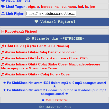
Vizualizari: 542
Listă Taguri:
olgu
,
a
,
berbec
,
hai
,
cu
,
nana
,
hai
,
la
,
joc
Link Fişier:
Votează Fişierul
Raportează Fişierul
Ultimele din ~PETRECERE~
CĂlit De ViaȚĂ (Nu Cer Milă La Nimeni)
Alexia Iuliana Ghiță-Colaj Banat 2026cover
Alexia Iuliana GhiȚĂ- Colaj Ascultare - Cover 2026
Alexia Iuliana Ghiță Colaj Sârbe Cover Muzicadepetrecere
Muzicapopulara Music Live Cover
Alexia Iuliana Ghita - Colaj Hore - Cover
★ Pe KlubDisco.Net avem 4324 fisiere mp3 si 0 mp3 adaugate astazi
★
★ Pe KlubDisco.Net avem 23 videoclipuri mp3 si 0 videoclipuri mp3
adaugate astazi ★
Meniu Principal
KlubDisco.Net - 2025