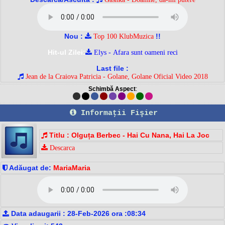
Nou :
!!
Top 100 KlubMuzica
Hit-ul Zilei:
Elys - Afara sunt oameni reci
Last file :
Jean de la Craiova Patricia - Golane, Golane Oficial Video 2018
Schimbă Aspect
:
Informaţii Fişier
Titlu : Olguța Berbec - Hai Cu Nana, Hai La Joc
Descarca
Adăugat de:
MariaMaria
Data adaugarii : 28-Feb-2026 ora :08:34