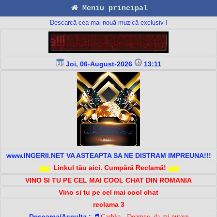
Meniu principal
Descarcă cea mai nouă muzică exclusiv !
Joi, 06-August-2026
13:11
www.INGERII.NET VA ASTEAPTA SA NE DISTRAM IMPREUNA!!!
Linkul tău aici. Cumpără Reclamă!
VINO SI TU PE CEL MAI COOL CHAT DIN ROMANIA
Vino si tu pe cel mai cool chat
reclama 3
Descarca/Asculta :
Gashka - Doamne, da-mi putere