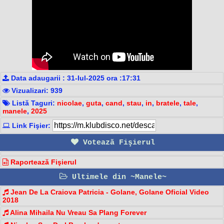
Data adaugarii : 31-Iul-2025 ora :17:31
Vizualizari: 939
Listă Taguri:
nicolae
,
guta
,
cand
,
stau
,
in
,
bratele
,
tale
,
manele
,
2025
Link Fişier:
Votează Fişierul
Raportează Fişierul
Ultimele din ~Manele~
Jean De La Craiova Patricia - Golane, Golane Oficial Video
2018
Alina Mihaila Nu Vreau Sa Plang Forever