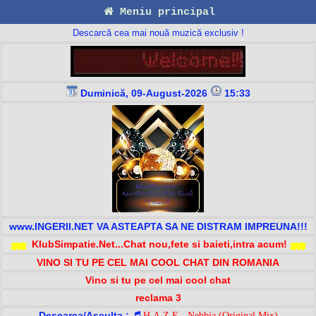
Meniu principal
Descarcă cea mai nouă muzică exclusiv !
Duminică, 09-August-2026
15:33
www.INGERII.NET VA ASTEAPTA SA NE DISTRAM IMPREUNA!!!
KlubSimpatie.Net...Chat nou,fete si baieti,intra acum!
VINO SI TU PE CEL MAI COOL CHAT DIN ROMANIA
Vino si tu pe cel mai cool chat
reclama 3
Descarca/Asculta :
H.A.Z.E - Nebbia (Original Mix)