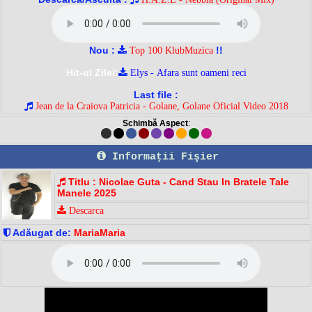
Nou :
!!
Top 100 KlubMuzica
Hit-ul Zilei:
Elys - Afara sunt oameni reci
Last file :
Jean de la Craiova Patricia - Golane, Golane Oficial Video 2018
Schimbă Aspect
:
Informaţii Fişier
Titlu : Nicolae Guta - Cand Stau In Bratele Tale
Manele 2025
Descarca
Adăugat de:
MariaMaria