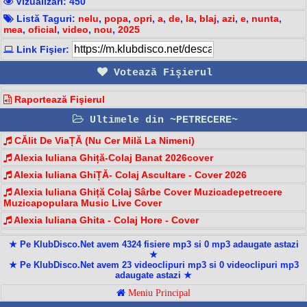
Vizualizari: 450
Listă Taguri:
nelu
,
popa
,
opri
,
a
,
de
,
la
,
blaj
,
azi
,
e
,
nunta
,
mea
,
oficial
,
video
,
nou
,
2025
Link Fişier:
Votează Fişierul
Raportează Fişierul
Ultimele din ~PETRECERE~
CĂlit De ViaȚĂ (Nu Cer Milă La Nimeni)
Alexia Iuliana Ghiță-Colaj Banat 2026cover
Alexia Iuliana GhiȚĂ- Colaj Ascultare - Cover 2026
Alexia Iuliana Ghiță Colaj Sârbe Cover Muzicadepetrecere
Muzicapopulara Music Live Cover
Alexia Iuliana Ghita - Colaj Hore - Cover
★ Pe KlubDisco.Net avem 4324 fisiere mp3 si 0 mp3 adaugate astazi
★
★ Pe KlubDisco.Net avem 23 videoclipuri mp3 si 0 videoclipuri mp3
adaugate astazi ★
Meniu Principal