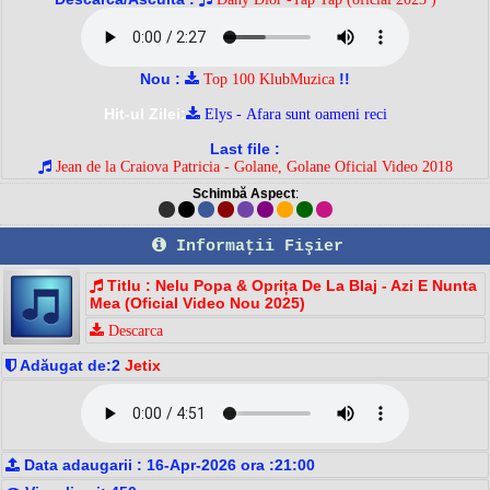
Nou :
!!
Top 100 KlubMuzica
Hit-ul Zilei:
Elys - Afara sunt oameni reci
Last file :
Jean de la Craiova Patricia - Golane, Golane Oficial Video 2018
Schimbă Aspect
:
Informaţii Fişier
Titlu : Nelu Popa & Oprița De La Blaj - Azi E Nunta
Mea (Oficial Video Nou 2025)
Descarca
Adăugat de:2
Jetix
Data adaugarii : 16-Apr-2026 ora :21:00