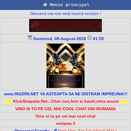
Meniu principal
Descarcă cea mai nouă muzică exclusiv !
Duminică, 09-August-2026
01:55
www.INGERII.NET VA ASTEAPTA SA NE DISTRAM IMPREUNA!!!
KlubSimpatie.Net...Chat nou,fete si baieti,intra acum!
VINO SI TU PE CEL MAI COOL CHAT DIN ROMANIA
Vino si tu pe cel mai cool chat
reclama 3
Descarca/Asculta :
Dany Dior -Tap Tap (oficial 2023 )