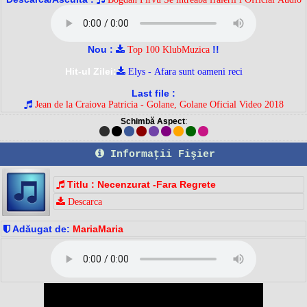
Nou :
!!
Top 100 KlubMuzica
Hit-ul Zilei:
Elys - Afara sunt oameni reci
Last file :
Jean de la Craiova Patricia - Golane, Golane Oficial Video 2018
Schimbă Aspect
:
Informaţii Fişier
Titlu : Necenzurat -Fara Regrete
Descarca
Adăugat de:
MariaMaria