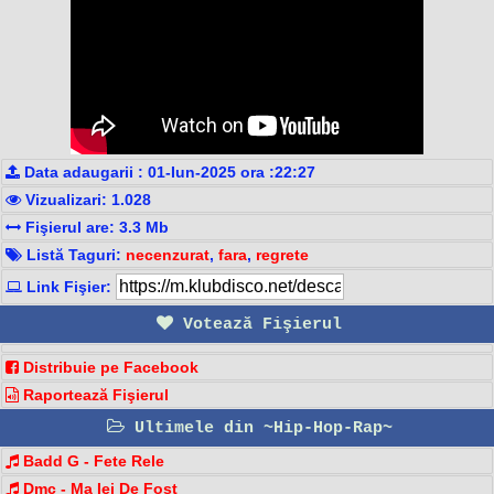
Data adaugarii : 01-Iun-2025 ora :22:27
Vizualizari: 1.028
Fişierul are: 3.3 Mb
Listă Taguri:
necenzurat
,
fara
,
regrete
Link Fişier:
Votează Fişierul
Distribuie pe Facebook
Raportează Fişierul
Ultimele din ~Hip-Hop-Rap~
Badd G - Fete Rele
Dmc - Ma Iei De Fost