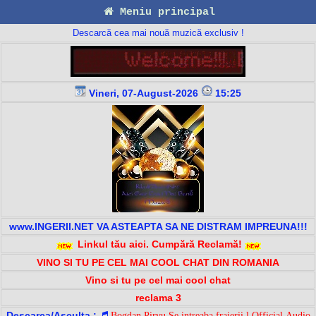
Meniu principal
Descarcă cea mai nouă muzică exclusiv !
Vineri, 07-August-2026
15:25
www.INGERII.NET VA ASTEAPTA SA NE DISTRAM IMPREUNA!!!
Linkul tău aici. Cumpără Reclamă!
VINO SI TU PE CEL MAI COOL CHAT DIN ROMANIA
Vino si tu pe cel mai cool chat
reclama 3
Descarca/Asculta :
Bogdan Pirvu Se intreaba fraierii l Official Audio