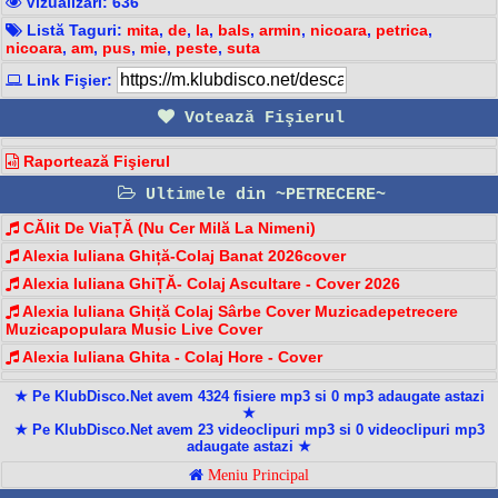
Vizualizari: 636
Listă Taguri:
mita
,
de
,
la
,
bals
,
armin
,
nicoara
,
petrica
,
nicoara
,
am
,
pus
,
mie
,
peste
,
suta
Link Fişier:
Votează Fişierul
Raportează Fişierul
Ultimele din ~PETRECERE~
CĂlit De ViaȚĂ (Nu Cer Milă La Nimeni)
Alexia Iuliana Ghiță-Colaj Banat 2026cover
Alexia Iuliana GhiȚĂ- Colaj Ascultare - Cover 2026
Alexia Iuliana Ghiță Colaj Sârbe Cover Muzicadepetrecere
Muzicapopulara Music Live Cover
Alexia Iuliana Ghita - Colaj Hore - Cover
★ Pe KlubDisco.Net avem 4324 fisiere mp3 si 0 mp3 adaugate astazi
★
★ Pe KlubDisco.Net avem 23 videoclipuri mp3 si 0 videoclipuri mp3
adaugate astazi ★
Meniu Principal