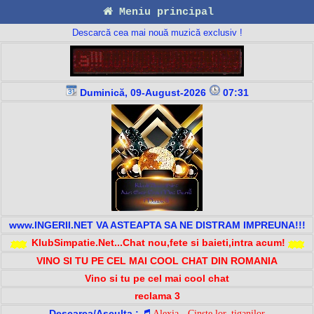
Meniu principal
Descarcă cea mai nouă muzică exclusiv !
Duminică, 09-August-2026
07:31
www.INGERII.NET VA ASTEAPTA SA NE DISTRAM IMPREUNA!!!
KlubSimpatie.Net...Chat nou,fete si baieti,intra acum!
VINO SI TU PE CEL MAI COOL CHAT DIN ROMANIA
Vino si tu pe cel mai cool chat
reclama 3
Descarca/Asculta :
Alexia - Cinste lor, tiganilor