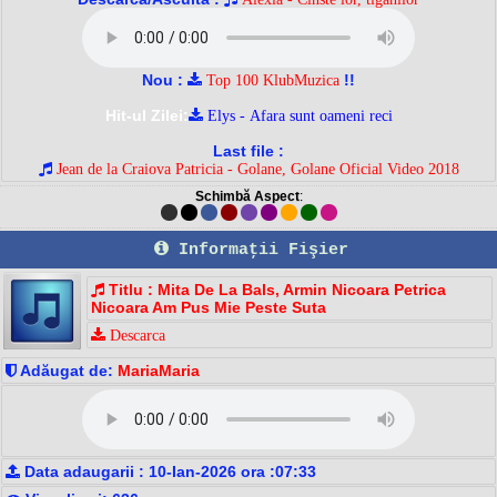
Nou :
!!
Top 100 KlubMuzica
Hit-ul Zilei:
Elys - Afara sunt oameni reci
Last file :
Jean de la Craiova Patricia - Golane, Golane Oficial Video 2018
Schimbă Aspect
:
Informaţii Fişier
Titlu : Mita De La Bals, Armin Nicoara Petrica
Nicoara Am Pus Mie Peste Suta
Descarca
Adăugat de:
MariaMaria
Data adaugarii : 10-Ian-2026 ora :07:33