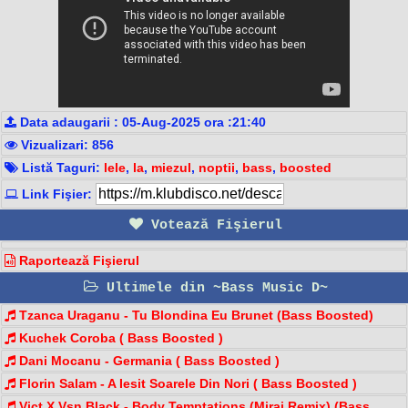
Data adaugarii : 05-Aug-2025 ora :21:40
Vizualizari: 856
Listă Taguri:
lele
,
la
,
miezul
,
noptii
,
bass
,
boosted
Link Fişier:
Votează Fişierul
Raportează Fişierul
Ultimele din ~Bass Music D~
Tzanca Uraganu - Tu Blondina Eu Brunet (Bass Boosted)
Kuchek Coroba ( Bass Boosted )
Dani Mocanu - Germania ( Bass Boosted )
Florin Salam - A Iesit Soarele Din Nori ( Bass Boosted )
Vict X Vsn Black - Body Temptations (Miraj Remix) (Bass