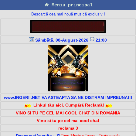
Meniu principal
Descarcă cea mai nouă muzică exclusiv !
Sâmbătă, 08-August-2026
21:00
www.INGERII.NET VA ASTEAPTA SA NE DISTRAM IMPREUNA!!!
Linkul tău aici. Cumpără Reclamă!
VINO SI TU PE CEL MAI COOL CHAT DIN ROMANIA
Vino si tu pe cel mai cool chat
reclama 3
Descarca/Asculta :
Tanu Music x Ioana - Toate pozele