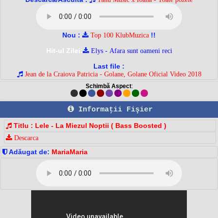
Nou :
!!
Top 100 KlubMuzica
Hit-ul Zilei:
Elys - Afara sunt oameni reci
Last file :
Jean de la Craiova Patricia - Golane, Golane Oficial Video 2018
Schimbă Aspect
:
Informaţii Fişier
Titlu : Lele - La Miezul Noptii ( Bass Boosted )
Descarca
Adăugat de:
MariaMaria