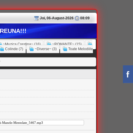
Joi, 06-August-2026
08:09
REUNA!!!
~Muzica Crestina~ (16)
~ROMANTE~ (15)
Colinde (7)
~Diverse~ (3)
Toate Melodiile