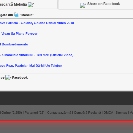
Share on Facebook
escarcă Melodia
ugate din
~Manele~
ova Patricia - Golane, Golane Oficial Video 2018
u Vreau Sa Plang Forever
-I Bombardamente
 X Manelele Viitorului - Teri Meri (Official Video)
ova Feat. Patricia - Mai Dă-Mi Un Telefon
l pe
Facebook
 Online (2.280)
|
Parteneri (23)
|
Contactează-mă
|
Cumpără Reclamă
|
DMCA
|
Sitemap
|
Ve