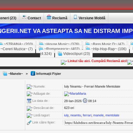
eneri (23)
Contact
Reclamă
Versiune Mobilă
GERII.NET VA ASTEAPTA SA NE DISTRAM IMP
~STRAINA~ (203)
~House Music~ (376)
~Bass Music D~ (47)
~Cereri Muzica~ (7)
~Romaneasca~ (402)
~Hip-Hop-Rap~ (106)
(4.324)
Videoclipuri (23)
Linkul tău aici. Cumpără Reclamă aici!
~Manele~
>
Informaţii Fişier
Numele:
Iuly Neamtu - Ferrari Manele Mentolate
Adăugat de:
MariaMaria
La data de:
28-Ian-2026
08:14
Descărcat de:
623 ori
Listă taguri:
iuly
,
neamtu
,
ferrari
,
manele
,
mentolate
Link către fişier: