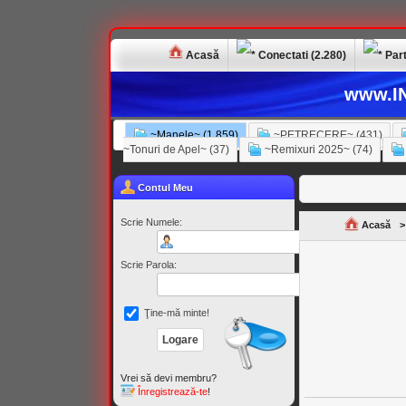
Acasă
Conectati (2.280)
Part
www.IN
~Manele~ (1.859)
~PETRECERE~ (431)
~Tonuri de Apel~ (37)
~Remixuri 2025~ (74)
Contul Meu
Scrie Numele:
Acasă
>
Scrie Parola:
Ţine-mă minte!
Vrei să devi membru?
Înregistrează-te
!