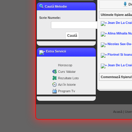
D
Caută Melodie
Ultimele fişiere adă
Scrie Numele:
Jean De La Crai
Alina Mihaila N
Nicolas Sax-Da
Extra Servicii
Florinel Si Ioana
Horoscop
Jean De La Crai
Curs Valutar
Comentează fişieru
Rezultate Loto
Azi în Istorie
Program Tv
Acasă
|
Useri