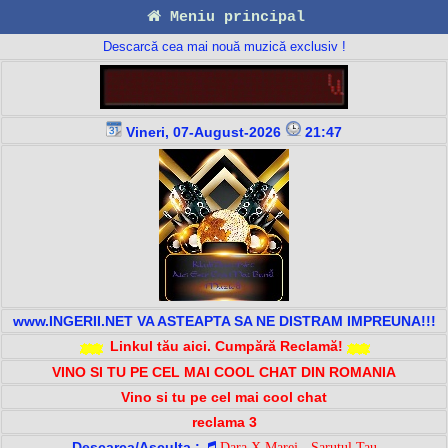
Meniu principal
Descarcă cea mai nouă muzică exclusiv !
Vineri, 07-August-2026
21:47
www.INGERII.NET VA ASTEAPTA SA NE DISTRAM IMPREUNA!!!
Linkul tău aici. Cumpără Reclamă!
VINO SI TU PE CEL MAI COOL CHAT DIN ROMANIA
Vino si tu pe cel mai cool chat
reclama 3
Descarca/Asculta :
Dara X Marej - Sarutul Tau