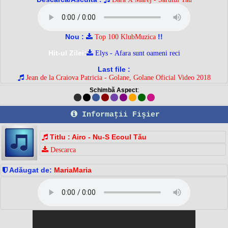
Nou :
!!
Top 100 KlubMuzica
Hit-ul Zilei:
Elys - Afara sunt oameni reci
Last file :
Jean de la Craiova Patricia - Golane, Golane Oficial Video 2018
Schimbă Aspect
:
Informaţii Fişier
Titlu : Airo - Nu-S Ecoul Tău
Descarca
Adăugat de:
MariaMaria