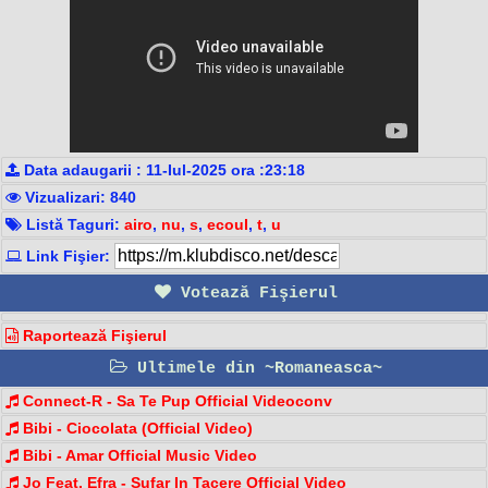
Data adaugarii : 11-Iul-2025 ora :23:18
Vizualizari: 840
Listă Taguri:
airo
,
nu
,
s
,
ecoul
,
t
,
u
Link Fişier:
Votează Fişierul
Raportează Fişierul
Ultimele din ~Romaneasca~
Connect-R - Sa Te Pup Official Videoconv
Bibi - Ciocolata (Official Video)
Bibi - Amar Official Music Video
Jo Feat. Efra - Sufar In Tacere Official Video